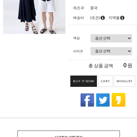
제조국
중국
배송비
(조건)
지역별
색상
사이즈
0
원
총 상품 금액
BUY IT NOW
CART
WISHLIST