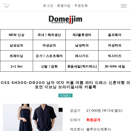
로그인
회원가입
주문조회
NEW 신상
국내ㅣ해외생산
제2물류센터
골프웨어
남성상의
여성상의
남성하의
여성하의
트레이닝
요가ㅣ스포츠웨어
래시가드
빅사이즈
1+1 Set
신발ㅣ잡화
묶음세일[럭키박스]
30~50% 세일
GSS SH300-DR200 남자 여자 커플 여름 파티 드레스 신혼여행 피
로연 이브닝 브라이덜샤워 커플룩
공급가
27,000원
(부가세 별도)
도매가
회원공개
제조회사
블루모드제휴사