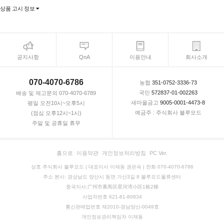
상품 고시 정보
공지사항
QnA
이용안내
회사소개
070-4070-6786
농협
351-0752-3336-73
국민
572837-01-002263
배송 및 재고문의 070-4070-6789
새마을금고
9005-0001-4473-8
평일 오전10시~오후5시
예금주 : 주식회사 블루모드
(점심 오후12시~1시)
주말 및 공휴일 휴무
홈으로
이용약관
개인정보처리방침
PC Ver.
상호 주식회사 블루모드 | 대표이사 이재동 권은숙 | 전화 070-4070-6786
주소 본사: 경상남도 양산시 동면 가산3길 8 블루모드물류센터
중국지사:广州市番禺区星河湾小区1栋2梯
사업자번호 621-81-80834
통신판매업번호 제2010-경남양산-0049호
개인정보관리책임자 이재동