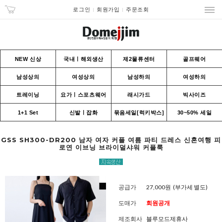
로그인
회원가입
주문조회
NEW 신상
국내ㅣ해외생산
제2물류센터
골프웨어
남성상의
여성상의
남성하의
여성하의
트레이닝
요가ㅣ스포츠웨어
래시가드
빅사이즈
1+1 Set
신발ㅣ잡화
묶음세일[럭키박스]
30~50% 세일
GSS SH300-DR200 남자 여자 커플 여름 파티 드레스 신혼여행 피
로연 이브닝 브라이덜샤워 커플룩
공급가
27,000원
(부가세 별도)
도매가
회원공개
제조회사
블루모드제휴사