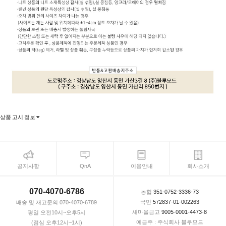
상품 고시 정보
공지사항
QnA
이용안내
회사소개
070-4070-6786
농협
351-0752-3336-73
국민
572837-01-002263
배송 및 재고문의 070-4070-6789
새마을금고
9005-0001-4473-8
평일 오전10시~오후5시
예금주 : 주식회사 블루모드
(점심 오후12시~1시)