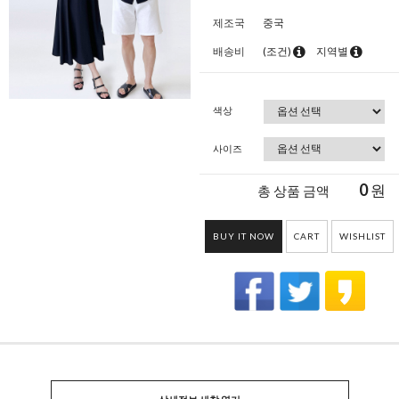
제조국
중국
배송비
(조건)
지역별
색상
사이즈
0
원
총 상품 금액
BUY IT NOW
CART
WISHLIST