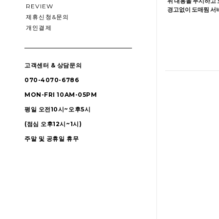
위 내용을 무시하고 
REVIEW
경고없이 도매찜 서비
제휴신청&문의
개인결제
고객센터 & 상담문의
070-4070-6786
MON-FRI 10AM-05PM
평일 오전10시~오후5시
(점심 오후12시~1시)
주말 및 공휴일 휴무