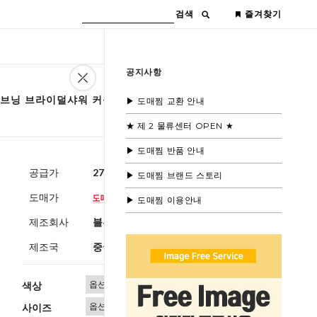
검색
즐겨찾기
공지사항
 이브닝 브라이덜샤워 커플룩
▶ 도매찜 교환 안내
★ 제 2 물류센터 OPEN ★
▶ 도매찜 반품 안내
공급가
27,000원
(부가세별도)
▶ 도매찜 브랜드 스토리
도매가
▶ 도매찜 이용안내
제조회사
블루모드제휴사
제조국
중국
색상
사이즈