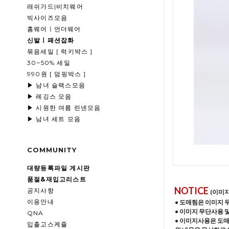
래쉬가드|비치웨어
빅사이즈모음
홈웨어ㅣ언더웨어
신발ㅣ패션잡화
묶음세일 [ 럭키박스 ]
30~50% 세일
990원 [ 덤핑박스 ]
▶ 남녀 슬랙스모음
▶ 레깅스 모음
▶ 시원한 여름 린넨모음
▶ 남녀 세트 모음
COMMUNITY
대량등록파일 게시판
품절&재입고리스트
NOTICE
공지사항
(이미
이용안내
• 도매찜은 이미지 
• 이미지 무단사용 
QNA
• 이미지사용은 도
입출고스케쥴