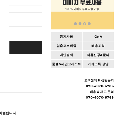
총 상품 
공지사항
QnA
입출고스케쥴
배송조회
BUY IT NOW
개인결제
제휴신청&문의
Cart
|
Wishlist
품절&재입고리스트
카카오톡 상담
고객센터 & 상담문의
070-4070-6786
배송 & 재고 문의
070-4070-6789
처벌됩니다.