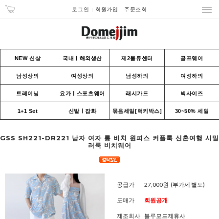
로그인
회원가입
주문조회
NEW 신상
국내ㅣ해외생산
제2물류센터
골프웨어
남성상의
여성상의
남성하의
여성하의
트레이닝
요가ㅣ스포츠웨어
래시가드
빅사이즈
1+1 Set
신발ㅣ잡화
묶음세일[럭키박스]
30~50% 세일
GSS SH221-DR221 남자 여자 롱 비치 원피스 커플룩 신혼여행 시밀
러룩 비치웨어
공급가
27,000원
(부가세 별도)
도매가
회원공개
제조회사
블루모드제휴사