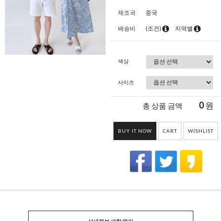
제조국
중국
배송비
(조건)
지역별
색상
사이즈
0
원
총 상품 금액
BUY IT NOW
CART
WISHLIST