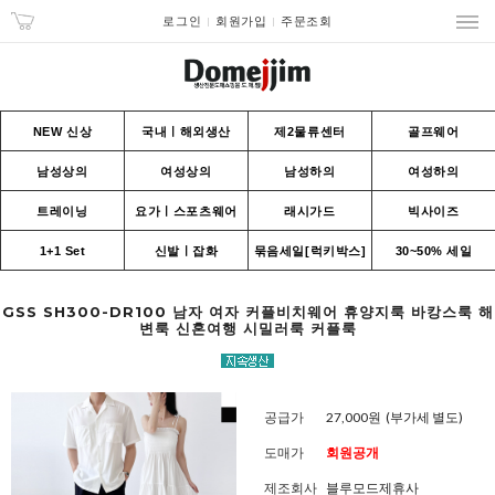
로그인
회원가입
주문조회
NEW 신상
국내ㅣ해외생산
제2물류센터
골프웨어
남성상의
여성상의
남성하의
여성하의
트레이닝
요가ㅣ스포츠웨어
래시가드
빅사이즈
1+1 Set
신발ㅣ잡화
묶음세일[럭키박스]
30~50% 세일
GSS SH300-DR100 남자 여자 커플비치웨어 휴양지룩 바캉스룩 해
변룩 신혼여행 시밀러룩 커플룩
공급가
27,000원
(부가세 별도)
도매가
회원공개
제조회사
블루모드제휴사