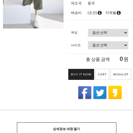
제조국
중국
배송비
(조건)
지역별
색상
사이즈
0
원
총 상품 금액
BUY IT NOW
CART
WISHLIST
상세정보 새창 열기