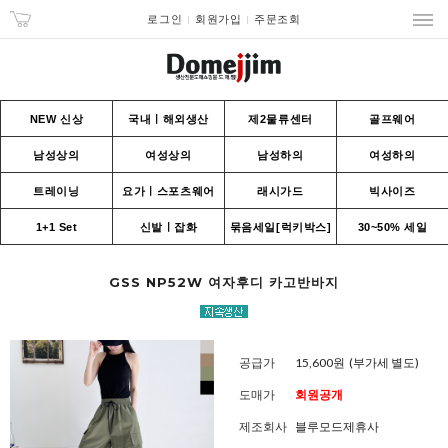
로그인
회원가입
주문조회
NEW 신상
국내ㅣ해외생산
제2물류센터
골프웨어
남성상의
여성상의
남성하의
여성하의
트레이닝
요가ㅣ스포츠웨어
래시가드
빅사이즈
1+1 Set
신발ㅣ잡화
묶음세일[럭키박스]
30~50% 세일
GSS NP52W 여자후디 카고반바지
공급가
15,600원
(부가세 별도)
도매가
회원공개
제조회사
블루모드제휴사