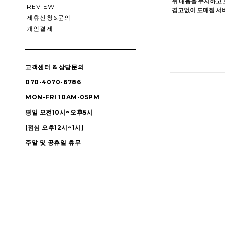
위 내용을 무시하고 
REVIEW
경고없이 도매찜 서비
제휴신청&문의
개인결제
고객센터 & 상담문의
070-4070-6786
MON-FRI 10AM-05PM
평일 오전10시~오후5시
(점심 오후12시~1시)
주말 및 공휴일 휴무