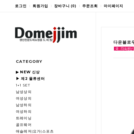
로그인
회원가입
장바구니
(
0
)
주문조회
마이페이지
다운블로우
CATEGORY
▶ NEW 신상
▶ 제2 물류센터
1+1 SET
남성상의
여성상의
남성하의
여성하의
트레이닝
골프웨어
애슬레저|요가|스포츠