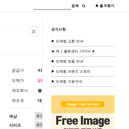
검색
즐겨찾기
공지사항
▶ 도매찜 교환 안내
★ 제 2 물류센터 OPEN ★
▶ 도매찜 반품 안내
공급가
41,600원
(부가세별도)
▶ 도매찜 브랜드 스토리
도매가
▶ 도매찜 이용안내
제조회사
블루모드
제조국
대한민국
색상
사이즈