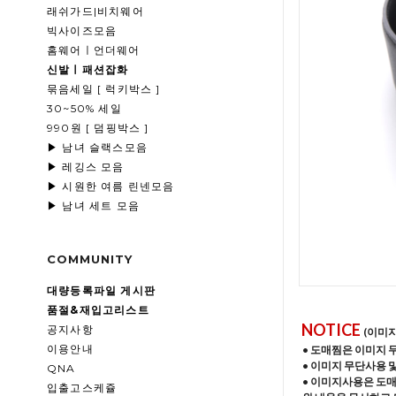
래쉬가드|비치웨어
빅사이즈모음
홈웨어ㅣ언더웨어
신발ㅣ패션잡화
묶음세일 [ 럭키박스 ]
30~50% 세일
990원 [ 덤핑박스 ]
▶ 남녀 슬랙스모음
▶ 레깅스 모음
▶ 시원한 여름 린넨모음
▶ 남녀 세트 모음
COMMUNITY
대량등록파일 게시판
품절&재입고리스트
NOTICE
공지사항
(이미
이용안내
• 도매찜은 이미지 
• 이미지 무단사용 
QNA
• 이미지사용은 도
입출고스케쥴