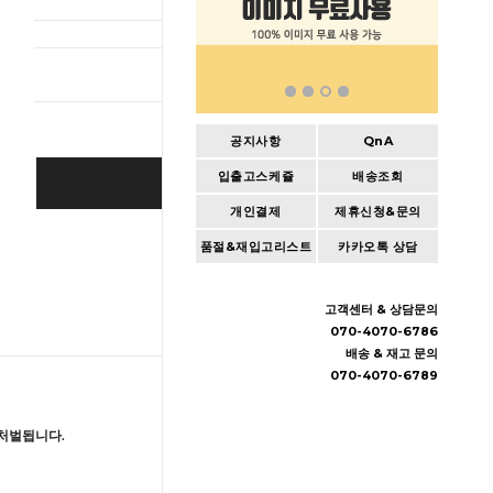
총 상품 
공지사항
QnA
입출고스케쥴
배송조회
BUY IT NOW
개인결제
제휴신청&문의
Cart
|
Wishlist
품절&재입고리스트
카카오톡 상담
고객센터 & 상담문의
070-4070-6786
배송 & 재고 문의
070-4070-6789
처벌됩니다.