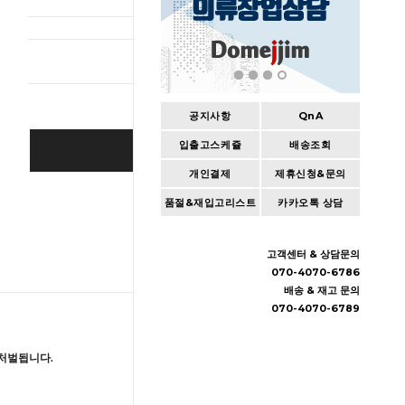
총 상품 
공지사항
QnA
입출고스케쥴
배송조회
BUY IT NOW
개인결제
제휴신청&문의
Cart
|
Wishlist
품절&재입고리스트
카카오톡 상담
고객센터 & 상담문의
070-4070-6786
배송 & 재고 문의
070-4070-6789
처벌됩니다.