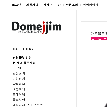
로그인
회원가입
장바구니
(
0
)
주문조회
마이페이지
다운블로우
CATEGORY
▶ NEW 신상
▶ 제2 물류센터
1+1 SET
남성상의
여성상의
남성하의
여성하의
트레이닝
골프웨어
애슬레저|요가|스포츠