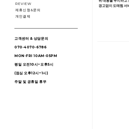
위 내용을 무시하고 
REVIEW
경고없이 도매찜 서비
제휴신청&문의
개인결제
고객센터 & 상담문의
070-4070-6786
MON-FRI 10AM-05PM
평일 오전10시~오후5시
(점심 오후12시~1시)
주말 및 공휴일 휴무