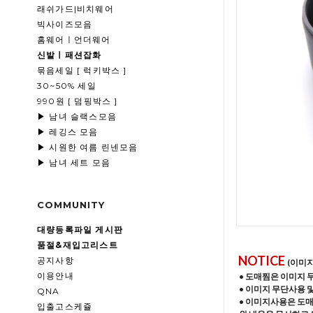
래쉬가드|비치웨어
빅사이즈모음
홈웨어ㅣ언더웨어
신발ㅣ패션잡화
묶음세일 [ 럭키박스 ]
30~50% 세일
990원 [ 덤핑박스 ]
▶ 남녀 슬랙스모음
▶ 레깅스 모음
▶ 시원한 여름 린넨모음
▶ 남녀 세트 모음
COMMUNITY
대량등록파일 게시판
품절&재입고리스트
NOTICE
공지사항
(이미
이용안내
• 도매찜은 이미지 
• 이미지 무단사용 
QNA
• 이미지사용은 도
입출고스케쥴