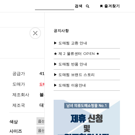
검색
즐겨찾기
공지사항
▶ 도매찜 교환 안내
★ 제 2 물류센터 OPEN ★
▶ 도매찜 반품 안내
공급가
41,600원
(부가세별도)
▶ 도매찜 브랜드 스토리
도매가
▶ 도매찜 이용안내
제조회사
블루모드
제조국
대한민국
색상
사이즈