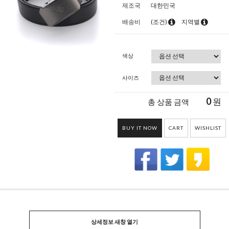
제조국
대한민국
배송비
(조건)
지역별
색상
사이즈
0
원
총 상품 금액
BUY IT NOW
CART
WISHLIST
상세정보 새창 열기