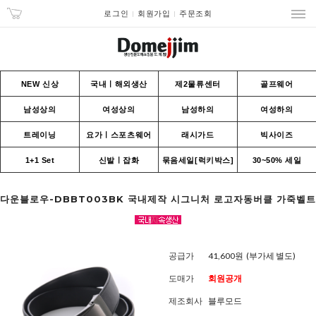
로그인
회원가입
주문조회
NEW 신상
국내ㅣ해외생산
제2물류센터
골프웨어
남성상의
여성상의
남성하의
여성하의
트레이닝
요가ㅣ스포츠웨어
래시가드
빅사이즈
1+1 Set
신발ㅣ잡화
묶음세일[럭키박스]
30~50% 세일
다운블로우-DBBT003BK 국내제작 시그니처 로고자동버클 가죽벨트
공급가
41,600원
(부가세 별도)
도매가
회원공개
제조회사
블루모드