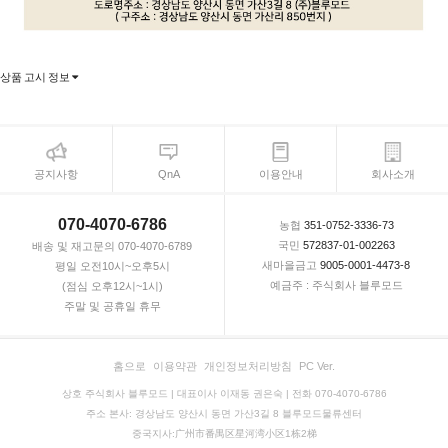
상품 고시 정보
공지사항
QnA
이용안내
회사소개
070-4070-6786
농협
351-0752-3336-73
국민
572837-01-002263
배송 및 재고문의 070-4070-6789
새마을금고
9005-0001-4473-8
평일 오전10시~오후5시
예금주 : 주식회사 블루모드
(점심 오후12시~1시)
주말 및 공휴일 휴무
홈으로
이용약관
개인정보처리방침
PC Ver.
상호 주식회사 블루모드 | 대표이사 이재동 권은숙 | 전화 070-4070-6786
주소 본사: 경상남도 양산시 동면 가산3길 8 블루모드물류센터
중국지사:广州市番禺区星河湾小区1栋2梯