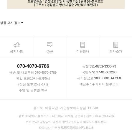
상품 고시 정보
공지사항
QnA
이용안내
회사소개
070-4070-6786
농협
351-0752-3336-73
국민
572837-01-002263
배송 및 재고문의 070-4070-6789
새마을금고
9005-0001-4473-8
평일 오전10시~오후5시
예금주 : 주식회사 블루모드
(점심 오후12시~1시)
주말 및 공휴일 휴무
홈으로
이용약관
개인정보처리방침
PC Ver.
상호 주식회사 블루모드 | 대표이사 이재동 권은숙 | 전화 070-4070-6786
주소 본사: 경상남도 양산시 동면 가산3길 8 블루모드물류센터
중국지사:广州市番禺区星河湾小区1栋2梯