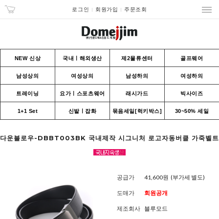
로그인
회원가입
주문조회
NEW 신상
국내ㅣ해외생산
제2물류센터
골프웨어
남성상의
여성상의
남성하의
여성하의
트레이닝
요가ㅣ스포츠웨어
래시가드
빅사이즈
1+1 Set
신발ㅣ잡화
묶음세일[럭키박스]
30~50% 세일
다운블로우-DBBT003BK 국내제작 시그니처 로고자동버클 가죽벨트
공급가
41,600원
(부가세 별도)
도매가
회원공개
제조회사
블루모드