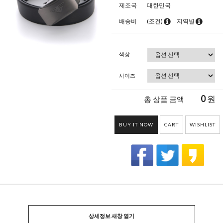
제조국
대한민국
배송비
(조건)
지역별
색상
사이즈
0
원
총 상품 금액
BUY IT NOW
CART
WISHLIST
상세정보 새창 열기