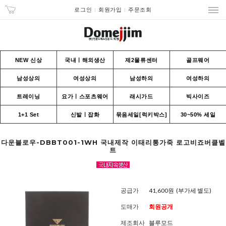
로그인
회원가입
주문조회
NEW 신상
국내ㅣ해외생산
제2물류센터
골프웨어
남성상의
여성상의
남성하의
여성하의
트레이닝
요가ㅣ스포츠웨어
래시가드
빅사이즈
1+1 Set
신발ㅣ잡화
묶음세일[럭키박스]
30~50% 세일
다운블로우-DBBT001-1WH 국내제작 이태리통가죽 로고비죠버클벨
트
공급가
41,600원
(부가세 별도)
도매가
회원공개
제조회사
블루모드