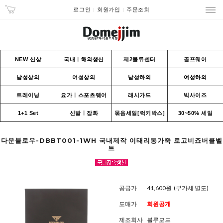
로그인
회원가입
주문조회
NEW 신상
국내ㅣ해외생산
제2물류센터
골프웨어
남성상의
여성상의
남성하의
여성하의
트레이닝
요가ㅣ스포츠웨어
래시가드
빅사이즈
1+1 Set
신발ㅣ잡화
묶음세일[럭키박스]
30~50% 세일
다운블로우-DBBT001-1WH 국내제작 이태리통가죽 로고비죠버클벨
트
공급가
41,600원
(부가세 별도)
도매가
회원공개
제조회사
블루모드