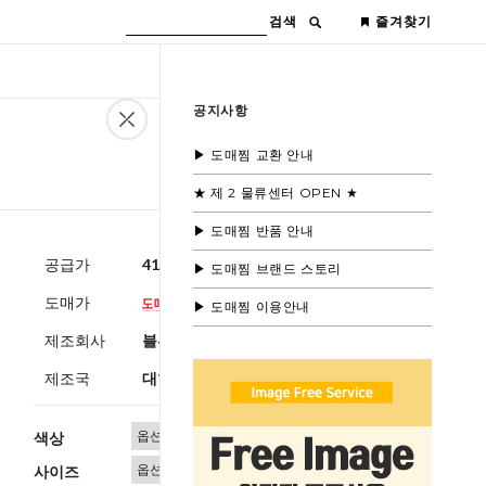
검색
즐겨찾기
공지사항
▶ 도매찜 교환 안내
★ 제 2 물류센터 OPEN ★
▶ 도매찜 반품 안내
공급가
41,600원
(부가세별도)
▶ 도매찜 브랜드 스토리
도매가
▶ 도매찜 이용안내
제조회사
블루모드
제조국
대한민국
색상
사이즈