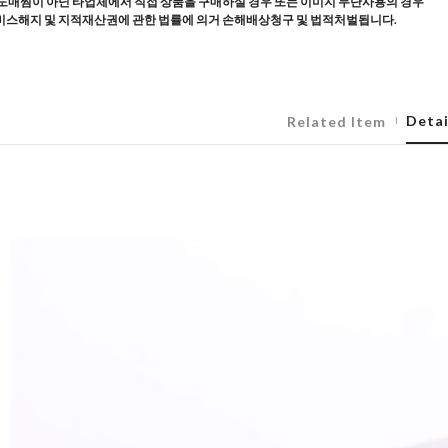
도매찜이 아닌 타업체에서 직접 상품을 구매하실 경우 또는 이미지 무단사용의 경우
스해지 및 지적재산권에 관한 법률에 의거 손해배상청구 및 법적처벌됩니다.
Detai
Related Item