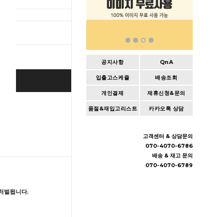
총 상품 
공지사항
QnA
입출고스케쥴
배송조회
BUY IT NOW
개인결제
제휴신청&문의
Cart
|
Wishlist
품절&재입고리스트
카카오톡 상담
고객센터 & 상담문의
070-4070-6786
배송 & 재고 문의
070-4070-6789
처벌됩니다.