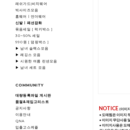
래쉬가드|비치웨어
빅사이즈모음
홈웨어ㅣ언더웨어
신발ㅣ패션잡화
묶음세일 [ 럭키박스 ]
30~50% 세일
990원 [ 덤핑박스 ]
▶ 남녀 슬랙스모음
▶ 레깅스 모음
▶ 시원한 여름 린넨모음
▶ 남녀 세트 모음
COMMUNITY
대량등록파일 게시판
품절&재입고리스트
NOTICE
공지사항
(이미
이용안내
• 도매찜은 이미지 
• 이미지 무단사용 
QNA
• 이미지사용은 도
입출고스케쥴