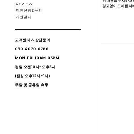
위 내용을 무시하고 
REVIEW
경고없이 도매찜 서비
제휴신청&문의
개인결제
고객센터 & 상담문의
070-4070-6786
MON-FRI 10AM-05PM
평일 오전10시~오후5시
(점심 오후12시~1시)
주말 및 공휴일 휴무