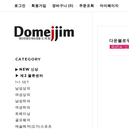
로그인
회원가입
장바구니
(
0
)
주문조회
마이페이지
다운블로우
CATEGORY
▶ NEW 신상
▶ 제2 물류센터
1+1 SET
남성상의
여성상의
남성하의
여성하의
트레이닝
골프웨어
애슬레저|요가|스포츠