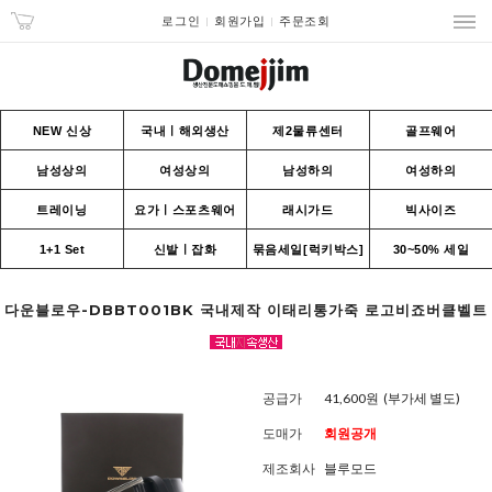
로그인
회원가입
주문조회
NEW 신상
국내ㅣ해외생산
제2물류센터
골프웨어
남성상의
여성상의
남성하의
여성하의
트레이닝
요가ㅣ스포츠웨어
래시가드
빅사이즈
1+1 Set
신발ㅣ잡화
묶음세일[럭키박스]
30~50% 세일
다운블로우-DBBT001BK 국내제작 이태리통가죽 로고비죠버클벨트
공급가
41,600원
(부가세 별도)
도매가
회원공개
제조회사
블루모드