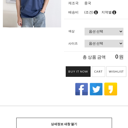
제조국
중국
배송비
(조건)
지역별
색상
사이즈
0
원
총 상품 금액
BUY IT NOW
CART
WISHLIST
상세정보 새창 열기