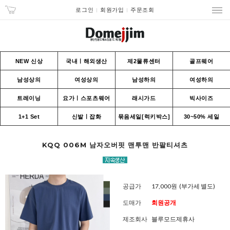
로그인
회원가입
주문조회
NEW 신상
국내ㅣ해외생산
제2물류센터
골프웨어
남성상의
여성상의
남성하의
여성하의
트레이닝
요가ㅣ스포츠웨어
래시가드
빅사이즈
1+1 Set
신발ㅣ잡화
묶음세일[럭키박스]
30~50% 세일
KQQ 006M 남자오버핏 맨투맨 반팔티셔츠
공급가
17,000원
(부가세 별도)
도매가
회원공개
제조회사
블루모드제휴사