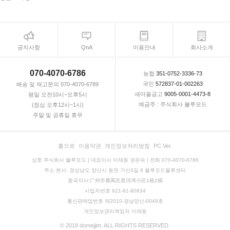
공지사항
QnA
이용안내
회사소개
070-4070-6786
농협
351-0752-3336-73
국민
572837-01-002263
배송 및 재고문의 070-4070-6789
새마을금고
9005-0001-4473-8
평일 오전10시~오후5시
예금주 : 주식회사 블루모드
(점심 오후12시~1시)
주말 및 공휴일 휴무
홈으로
이용약관
개인정보처리방침
PC Ver.
상호 주식회사 블루모드 | 대표이사 이재동 권은숙 | 전화 070-4070-6786
주소 본사: 경상남도 양산시 동면 가산3길 8 블루모드물류센터
중국지사:广州市番禺区星河湾小区1栋2梯
사업자번호 621-81-80834
통신판매업번호 제2010-경남양산-0049호
개인정보관리책임자 이재동
© 2018 domejjim. ALL RIGHTS RESERVED.