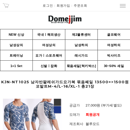
로그인
회원가입
주문조회
NEW 신상
국내ㅣ해외생산
제2물류센터
골프웨어
남성상의
여성상의
남성하의
여성하의
트레이닝
요가ㅣ스포츠웨어
래시가드
빅사이즈
1+1 Set
신발ㅣ잡화
묶음세일[럭키박스]
30~50% 세일
KJN-NT1025 남자반팔레쉬가드요가복 묶음쎄일 13500=>1500원
코발트M-4/L-16/XL-1 총21장
공급가
27,000원
(부가세 별도)
도매가
회원공개
제조회사
블루모드