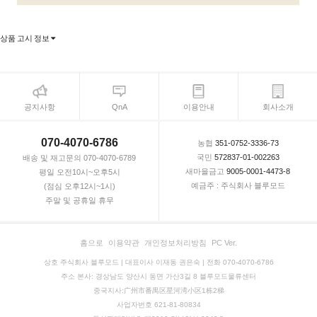
상품 고시 정보
공지사항
QnA
이용안내
회사소개
070-4070-6786
농협
351-0752-3336-73
국민
572837-01-002263
배송 및 재고문의 070-4070-6789
새마을금고
9005-0001-4473-8
평일 오전10시~오후5시
예금주 : 주식회사 블루모드
(점심 오후12시~1시)
주말 및 공휴일 휴무
홈으로
이용약관
개인정보처리방침
PC Ver.
상호 주식회사 블루모드 | 대표이사 이재동 권은숙 | 전화 070-4070-6786
주소 본사: 경상남도 양산시 동면 가산3길 8 블루모드물류센터
중국지사:广州市番禺区星河湾小区1栋2梯
사업자번호 621-81-80834