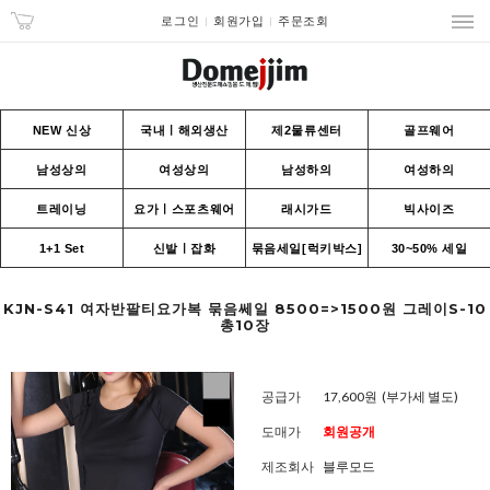
로그인
회원가입
주문조회
NEW 신상
국내ㅣ해외생산
제2물류센터
골프웨어
남성상의
여성상의
남성하의
여성하의
트레이닝
요가ㅣ스포츠웨어
래시가드
빅사이즈
1+1 Set
신발ㅣ잡화
묶음세일[럭키박스]
30~50% 세일
KJN-S41 여자반팔티요가복 묶음쎄일 8500=>1500원 그레이S-10
총10장
공급가
17,600원
(부가세 별도)
도매가
회원공개
제조회사
블루모드