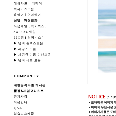
래쉬가드|비치웨어
빅사이즈모음
홈웨어ㅣ언더웨어
신발ㅣ패션잡화
묶음세일 [ 럭키박스 ]
30~50% 세일
990원 [ 덤핑박스 ]
▶ 남녀 슬랙스모음
▶ 레깅스 모음
▶ 시원한 여름 린넨모음
▶ 남녀 세트 모음
COMMUNITY
대량등록파일 게시판
품절&재입고리스트
NOTICE
공지사항
(이미
이용안내
• 도매찜은 이미지 
• 이미지 무단사용 
QNA
• 이미지사용은 도
입출고스케쥴