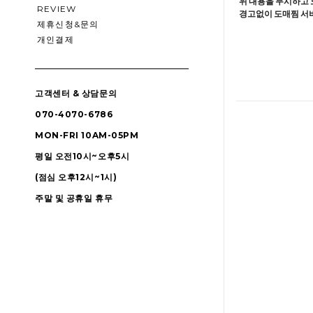
위 내용을 무시하고 
REVIEW
경고없이 도매찜 서비
제휴신청&문의
개인결제
고객센터 & 상담문의
070-4070-6786
MON-FRI 10AM-05PM
평일 오전10시~오후5시
(점심 오후12시~1시)
주말 및 공휴일 휴무