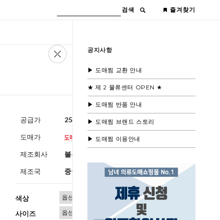
검색
즐겨찾기
공지사항
▶ 도매찜 교환 안내
★ 제 2 물류센터 OPEN ★
▶ 도매찜 반품 안내
공급가
25,600원
(부가세별도)
▶ 도매찜 브랜드 스토리
도매가
▶ 도매찜 이용안내
제조회사
블루모드제휴사
제조국
중국
색상
사이즈