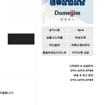
총 상품 
공지사항
QnA
입출고스케쥴
배송조회
BUY IT NOW
개인결제
제휴신청&문의
Cart
|
Wishlist
품절&재입고리스트
카카오톡 상담
고객센터 & 상담문의
070-4070-6786
배송 & 재고 문의
070-4070-6789
처벌됩니다.