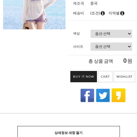
제조국
중국
배송비
(조건)
지역별
색상
사이즈
0
원
총 상품 금액
BUY IT NOW
CART
WISHLIST
상세정보 새창 열기