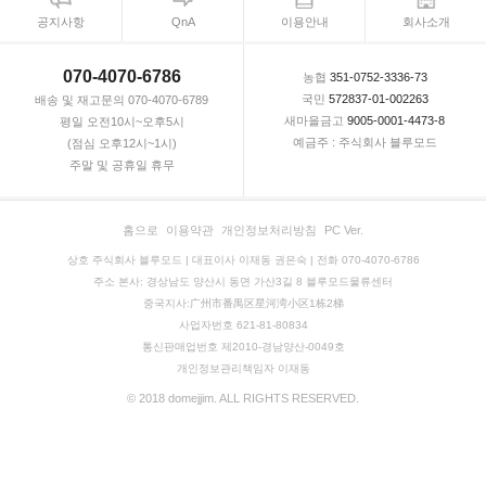
공지사항
QnA
이용안내
회사소개
070-4070-6786
농협
351-0752-3336-73
국민
572837-01-002263
배송 및 재고문의 070-4070-6789
새마을금고
9005-0001-4473-8
평일 오전10시~오후5시
예금주 : 주식회사 블루모드
(점심 오후12시~1시)
주말 및 공휴일 휴무
홈으로
이용약관
개인정보처리방침
PC Ver.
상호 주식회사 블루모드 | 대표이사 이재동 권은숙 | 전화 070-4070-6786
주소 본사: 경상남도 양산시 동면 가산3길 8 블루모드물류센터
중국지사:广州市番禺区星河湾小区1栋2梯
사업자번호 621-81-80834
통신판매업번호 제2010-경남양산-0049호
개인정보관리책임자 이재동
© 2018 domejjim. ALL RIGHTS RESERVED.