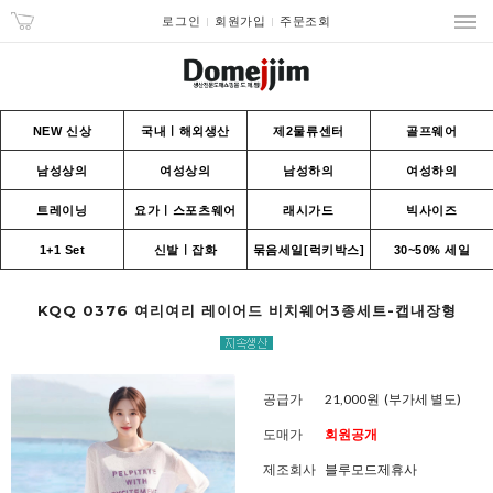
로그인
회원가입
주문조회
NEW 신상
국내ㅣ해외생산
제2물류센터
골프웨어
남성상의
여성상의
남성하의
여성하의
트레이닝
요가ㅣ스포츠웨어
래시가드
빅사이즈
1+1 Set
신발ㅣ잡화
묶음세일[럭키박스]
30~50% 세일
KQQ 0376 여리여리 레이어드 비치웨어3종세트-캡내장형
공급가
21,000원
(부가세 별도)
도매가
회원공개
제조회사
블루모드제휴사