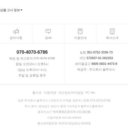
상품 고시 정보
공지사항
QnA
이용안내
회사소개
070-4070-6786
농협
351-0752-3336-73
국민
572837-01-002263
배송 및 재고문의 070-4070-6789
새마을금고
9005-0001-4473-8
평일 오전10시~오후5시
예금주 : 주식회사 블루모드
(점심 오후12시~1시)
주말 및 공휴일 휴무
홈으로
이용약관
개인정보처리방침
PC Ver.
상호 주식회사 블루모드 | 대표이사 이재동 권은숙 | 전화 070-4070-6786
주소 본사: 경상남도 양산시 동면 가산3길 8 블루모드물류센터
중국지사:广州市番禺区星河湾小区1栋2梯
사업자번호 621-81-80834
통신판매업번호 제2010-경남양산-0049호