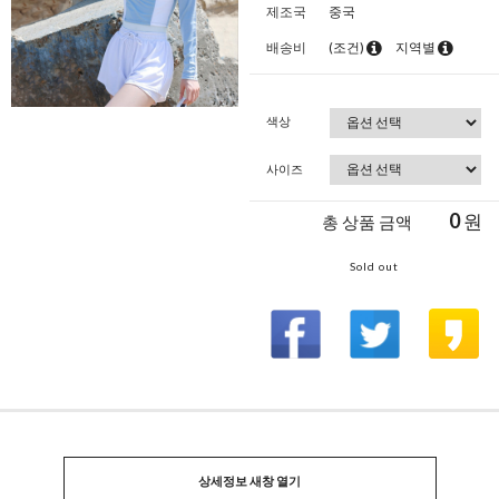
제조국
중국
배송비
(조건)
지역별
색상
사이즈
0
원
총 상품 금액
Sold out
상세정보 새창 열기