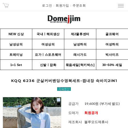
로그인
회원가입
주문조회
NEW 신상
국내ㅣ해외생산
제2물류센터
골프웨어
남성상의
여성상의
남성하의
여성하의
트레이닝
요가ㅣ스포츠웨어
래시가드
빅사이즈
1+1 Set
신발ㅣ잡화
묶음세일[럭키박스]
30~50% 세일
KQQ 6236 군살커버밴딩수영복세트-캡내장 속바지2IN1
공급가
19,600원
(부가세 별도)
도매가
회원공개
제조회사
블루모드제휴사