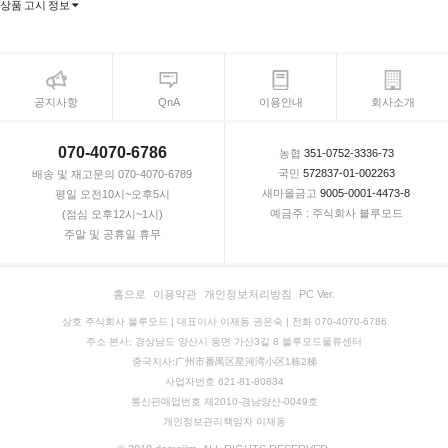
상품 고시 정보
공지사항
QnA
이용안내
회사소개
070-4070-6786
농협
351-0752-3336-73
국민
572837-01-002263
배송 및 재고문의 070-4070-6789
새마을금고
9005-0001-4473-8
평일 오전10시~오후5시
예금주 : 주식회사 블루모드
(점심 오후12시~1시)
주말 및 공휴일 휴무
홈으로
이용약관
개인정보처리방침
PC Ver.
상호 주식회사 블루모드 | 대표이사 이재동 권은숙 | 전화 070-4070-6786
주소 본사: 경상남도 양산시 동면 가산3길 8 블루모드물류센터
중국지사:广州市番禺区星河湾小区1栋2梯
사업자번호 621-81-80834
통신판매업번호 제2010-경남양산-0049호
개인정보관리책임자 이재동