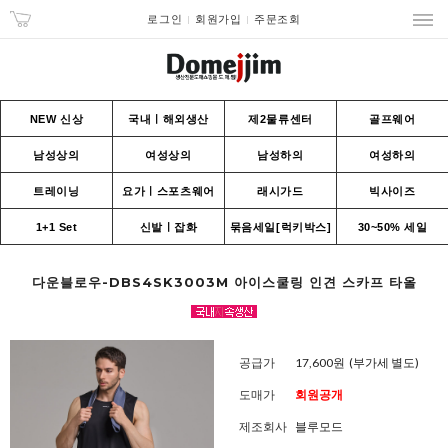
로그인
회원가입
주문조회
NEW 신상
국내ㅣ해외생산
제2물류센터
골프웨어
남성상의
여성상의
남성하의
여성하의
트레이닝
요가ㅣ스포츠웨어
래시가드
빅사이즈
1+1 Set
신발ㅣ잡화
묶음세일[럭키박스]
30~50% 세일
다운블로우-DBS4SK3003M 아이스쿨링 인견 스카프 타올
공급가
17,600원
(부가세 별도)
도매가
회원공개
제조회사
블루모드