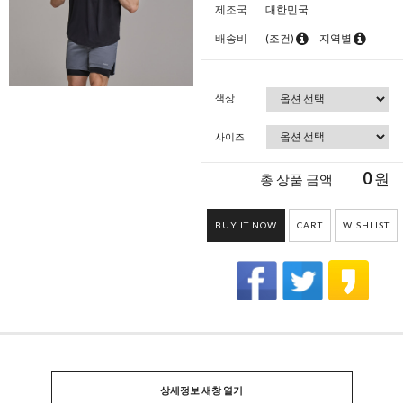
제조국
대한민국
배송비
(조건)
지역별
색상
사이즈
0
원
총 상품 금액
BUY IT NOW
CART
WISHLIST
상세정보 새창 열기