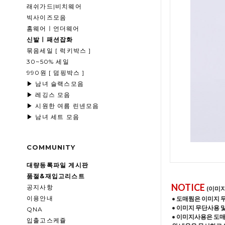
래쉬가드|비치웨어
빅사이즈모음
홈웨어ㅣ언더웨어
신발ㅣ패션잡화
묶음세일 [ 럭키박스 ]
30~50% 세일
990원 [ 덤핑박스 ]
▶ 남녀 슬랙스모음
▶ 레깅스 모음
▶ 시원한 여름 린넨모음
▶ 남녀 세트 모음
COMMUNITY
대량등록파일 게시판
품절&재입고리스트
NOTICE
공지사항
(이미
이용안내
• 도매찜은 이미지 
• 이미지 무단사용 
QNA
• 이미지사용은 도
입출고스케쥴