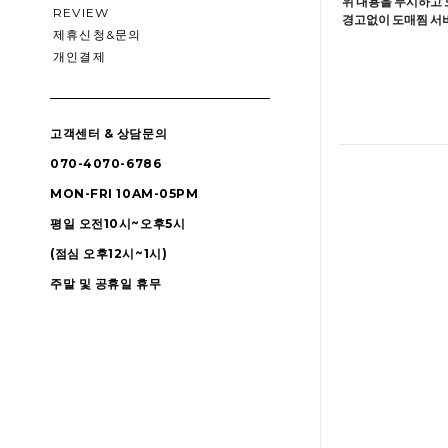
위 내용을 무시하고 
REVIEW
경고없이 도매찜 서비
제휴신청&문의
개인결제
고객센터 & 상담문의
070-4070-6786
MON-FRI 10AM-05PM
평일 오전10시~오후5시
(점심 오후12시~1시)
주말 및 공휴일 휴무