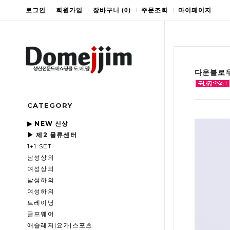
로그인
회원가입
장바구니
(
0
)
주문조회
마이페이지
다운블로우
CATEGORY
▶ NEW 신상
▶ 제2 물류센터
1+1 SET
남성상의
여성상의
남성하의
여성하의
트레이닝
골프웨어
애슬레저|요가|스포츠