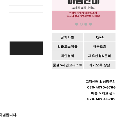
총 상품 
공지사항
QnA
입출고스케쥴
배송조회
BUY IT NOW
개인결제
제휴신청&문의
Cart
|
Wishlist
품절&재입고리스트
카카오톡 상담
고객센터 & 상담문의
070-4070-6786
배송 & 재고 문의
070-4070-6789
처벌됩니다.