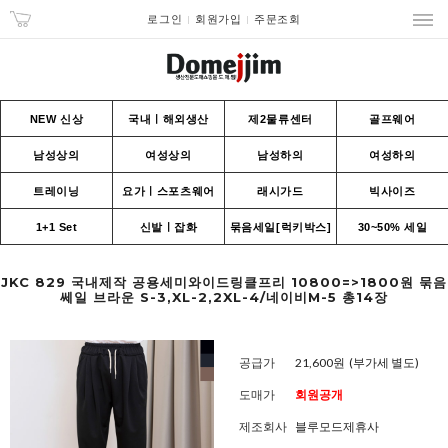
로그인
회원가입
주문조회
NEW 신상
국내ㅣ해외생산
제2물류센터
골프웨어
남성상의
여성상의
남성하의
여성하의
트레이닝
요가ㅣ스포츠웨어
래시가드
빅사이즈
1+1 Set
신발ㅣ잡화
묶음세일[럭키박스]
30~50% 세일
JKC 829 국내제작 공용세미와이드링클프리 10800=>1800원 묶음
쎄일 브라운 S-3,XL-2,2XL-4/네이비M-5 총14장
공급가
21,600원
(부가세 별도)
도매가
회원공개
제조회사
블루모드제휴사