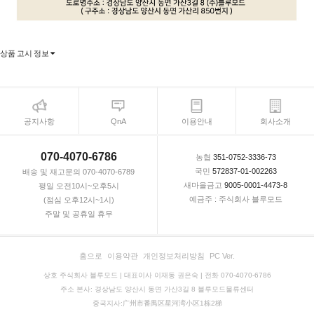
상품 고시 정보
공지사항
QnA
이용안내
회사소개
070-4070-6786
농협
351-0752-3336-73
국민
572837-01-002263
배송 및 재고문의 070-4070-6789
새마을금고
9005-0001-4473-8
평일 오전10시~오후5시
예금주 : 주식회사 블루모드
(점심 오후12시~1시)
주말 및 공휴일 휴무
홈으로
이용약관
개인정보처리방침
PC Ver.
상호 주식회사 블루모드 | 대표이사 이재동 권은숙 | 전화 070-4070-6786
주소 본사: 경상남도 양산시 동면 가산3길 8 블루모드물류센터
중국지사:广州市番禺区星河湾小区1栋2梯