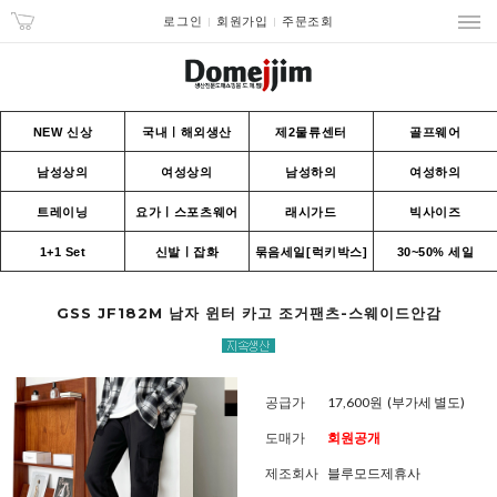
로그인
회원가입
주문조회
NEW 신상
국내ㅣ해외생산
제2물류센터
골프웨어
남성상의
여성상의
남성하의
여성하의
트레이닝
요가ㅣ스포츠웨어
래시가드
빅사이즈
1+1 Set
신발ㅣ잡화
묶음세일[럭키박스]
30~50% 세일
GSS JF182M 남자 윈터 카고 조거팬츠-스웨이드안감
공급가
17,600원
(부가세 별도)
도매가
회원공개
제조회사
블루모드제휴사