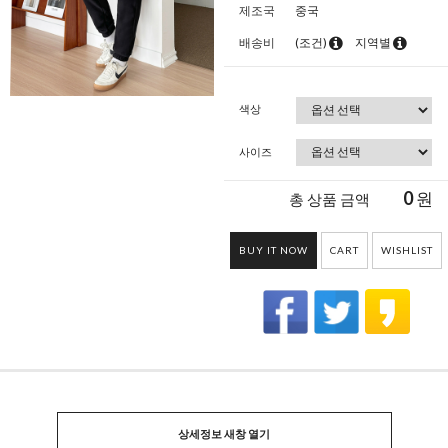
제조국
중국
배송비
(조건)
지역별
색상
사이즈
0
원
총 상품 금액
BUY IT NOW
CART
WISHLIST
상세정보 새창 열기