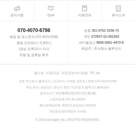
공지사항
QnA
이용안내
회사소개
070-4070-6786
농협
351-0752-3336-73
국민
572837-01-002263
배송 및 재고문의 070-4070-6789
새마을금고
9005-0001-4473-8
평일 오전10시~오후5시
예금주 : 주식회사 블루모드
(점심 오후12시~1시)
주말 및 공휴일 휴무
홈으로
이용약관
개인정보처리방침
PC Ver.
상호 주식회사 블루모드 | 대표이사 이재동 권은숙 | 전화 070-4070-6786
주소 본사: 경상남도 양산시 동면 가산3길 8 블루모드물류센터
중국지사:广州市番禺区星河湾小区1栋2梯
사업자번호 621-81-80834
통신판매업번호 제2010-경남양산-0049호
개인정보관리책임자 이재동
© 2018 domejjim. ALL RIGHTS RESERVED.