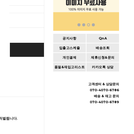
총 상품 
공지사항
QnA
입출고스케쥴
배송조회
BUY IT NOW
개인결제
제휴신청&문의
Cart
|
Wishlist
품절&재입고리스트
카카오톡 상담
고객센터 & 상담문의
070-4070-6786
배송 & 재고 문의
070-4070-6789
처벌됩니다.