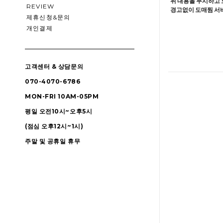
위 내용을 무시하고 
REVIEW
경고없이 도매찜 서비
제휴신청&문의
개인결제
고객센터 & 상담문의
070-4070-6786
MON-FRI 10AM-05PM
평일 오전10시~오후5시
(점심 오후12시~1시)
주말 및 공휴일 휴무