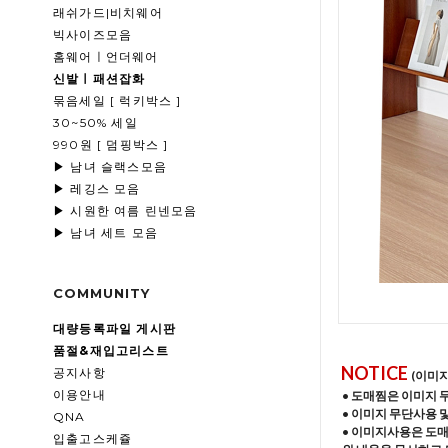
래쉬가드|비치웨어
빅사이즈모음
홈웨어ㅣ언더웨어
신발ㅣ패션잡화
묶음세일 [ 럭키박스 ]
30~50% 세일
990원 [ 덤핑박스 ]
▶ 남녀 슬랙스모음
▶ 레깅스 모음
▶ 시원한 여름 린넨모음
▶ 남녀 세트 모음
COMMUNITY
대량등록파일 게시판
품절&재입고리스트
NOTICE
공지사항
(이미
이용안내
• 도매찜은 이미지 
• 이미지 무단사용 
QNA
• 이미지사용은 도
입출고스케쥴