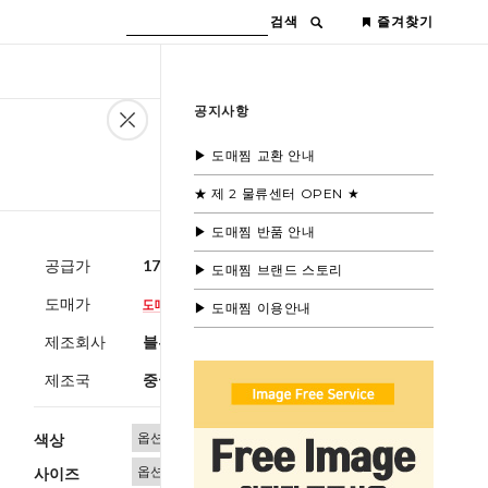
검색
즐겨찾기
공지사항
▶ 도매찜 교환 안내
★ 제 2 물류센터 OPEN ★
▶ 도매찜 반품 안내
공급가
17,600원
(부가세별도)
▶ 도매찜 브랜드 스토리
도매가
▶ 도매찜 이용안내
제조회사
블루모드제휴사
제조국
중국
색상
사이즈