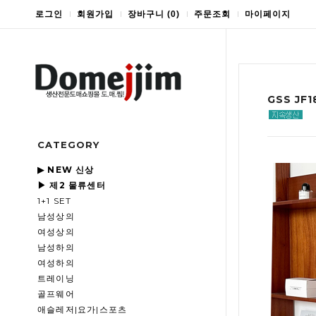
로그인
회원가입
장바구니
(
0
)
주문조회
마이페이지
GSS J
CATEGORY
▶ NEW 신상
▶ 제2 물류센터
1+1 SET
남성상의
여성상의
남성하의
여성하의
트레이닝
골프웨어
애슬레저|요가|스포츠