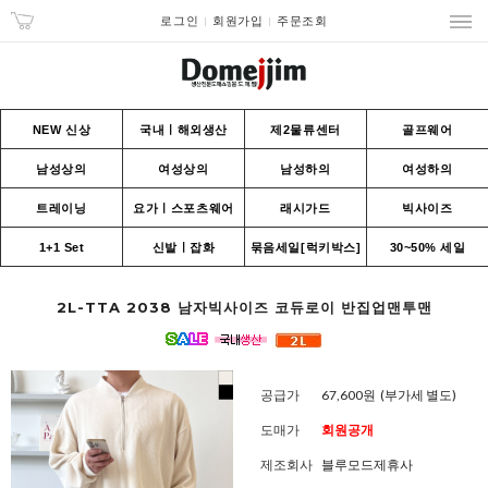
로그인
회원가입
주문조회
NEW 신상
국내ㅣ해외생산
제2물류센터
골프웨어
남성상의
여성상의
남성하의
여성하의
트레이닝
요가ㅣ스포츠웨어
래시가드
빅사이즈
1+1 Set
신발ㅣ잡화
묶음세일[럭키박스]
30~50% 세일
2L-TTA 2038 남자빅사이즈 코듀로이 반집업맨투맨
공급가
67,600원
(부가세 별도)
도매가
회원공개
제조회사
블루모드제휴사