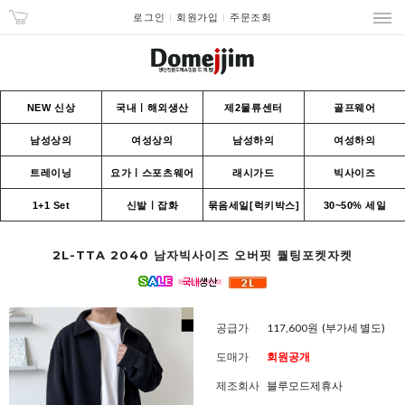
로그인
회원가입
주문조회
NEW 신상
국내ㅣ해외생산
제2물류센터
골프웨어
남성상의
여성상의
남성하의
여성하의
트레이닝
요가ㅣ스포츠웨어
래시가드
빅사이즈
1+1 Set
신발ㅣ잡화
묶음세일[럭키박스]
30~50% 세일
2L-TTA 2040 남자빅사이즈 오버핏 퀄팅포켓자켓
공급가
117,600원
(부가세 별도)
도매가
회원공개
제조회사
블루모드제휴사