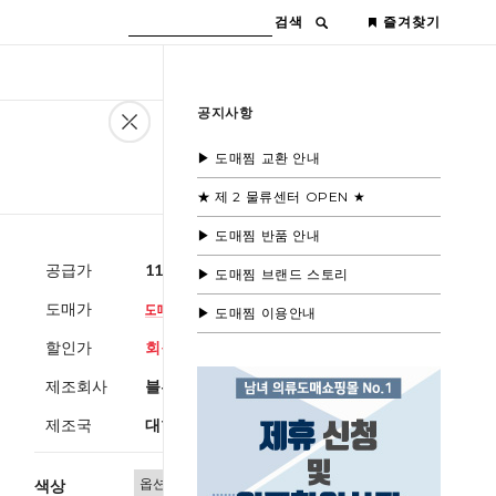
검색
즐겨찾기
공지사항
▶ 도매찜 교환 안내
★ 제 2 물류센터 OPEN ★
▶ 도매찜 반품 안내
공급가
117,600원
(부가세별도)
▶ 도매찜 브랜드 스토리
도매가
▶ 도매찜 이용안내
할인가
회원공개
제조회사
블루모드제휴사
제조국
대한민국
색상