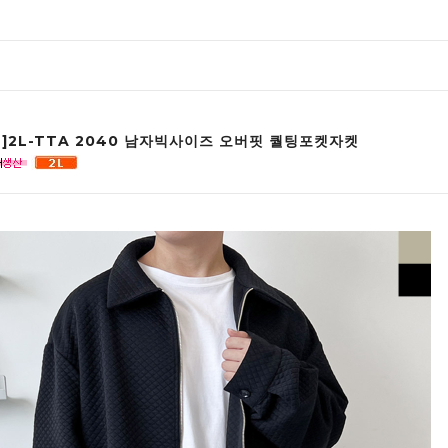
인]2L-TTA 2040 남자빅사이즈 오버핏 퀄팅포켓자켓