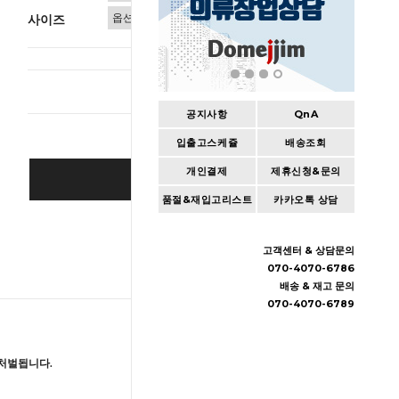
사이즈
총 상품 
공지사항
QnA
입출고스케쥴
배송조회
개인결제
제휴신청&문의
BUY IT NOW
품절&재입고리스트
카카오톡 상담
Cart
|
Wishlist
고객센터 & 상담문의
070-4070-6786
배송 & 재고 문의
070-4070-6789
처벌됩니다.