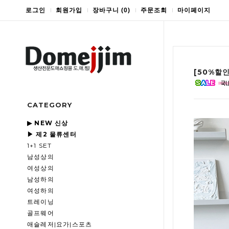
로그인
회원가입
장바구니
(
0
)
주문조회
마이페이지
[50%할
CATEGORY
▶ NEW 신상
▶ 제2 물류센터
1+1 SET
남성상의
여성상의
남성하의
여성하의
트레이닝
골프웨어
애슬레저|요가|스포츠