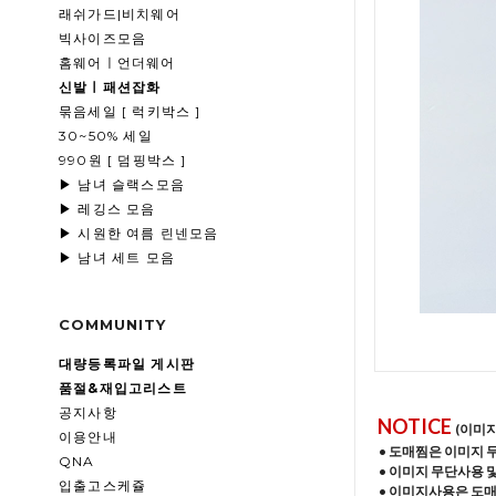
래쉬가드|비치웨어
빅사이즈모음
홈웨어ㅣ언더웨어
신발ㅣ패션잡화
묶음세일 [ 럭키박스 ]
30~50% 세일
990원 [ 덤핑박스 ]
▶ 남녀 슬랙스모음
▶ 레깅스 모음
▶ 시원한 여름 린넨모음
▶ 남녀 세트 모음
COMMUNITY
대량등록파일 게시판
품절&재입고리스트
공지사항
NOTICE
(이미
이용안내
• 도매찜은 이미지 
QNA
• 이미지 무단사용 
입출고스케쥴
• 이미지사용은 도