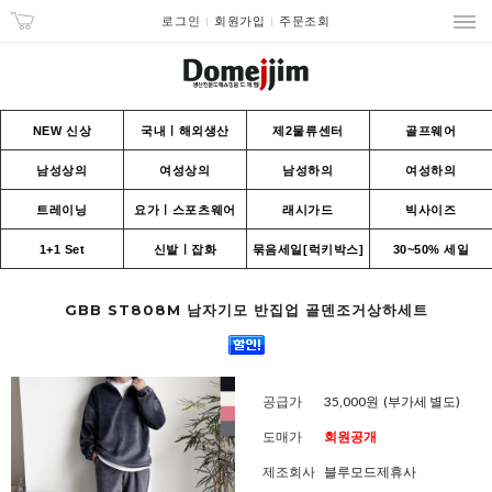
로그인
회원가입
주문조회
NEW 신상
국내ㅣ해외생산
제2물류센터
골프웨어
남성상의
여성상의
남성하의
여성하의
트레이닝
요가ㅣ스포츠웨어
래시가드
빅사이즈
1+1 Set
신발ㅣ잡화
묶음세일[럭키박스]
30~50% 세일
GBB ST808M 남자기모 반집업 골덴조거상하세트
공급가
35,000원
(부가세 별도)
도매가
회원공개
제조회사
블루모드제휴사