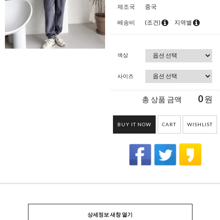
제조국
중국
배송비
(조건)
지역별
색상
사이즈
0
원
총 상품 금액
BUY IT NOW
CART
WISHLIST
상세정보 새창 열기