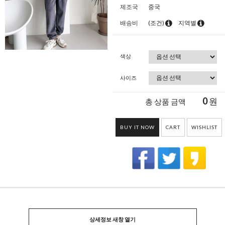
제조국
중국
배송비
(조건)
지역별
색상
사이즈
0
원
총 상품 금액
BUY IT NOW
CART
WISHLIST
상세정보 새창 열기