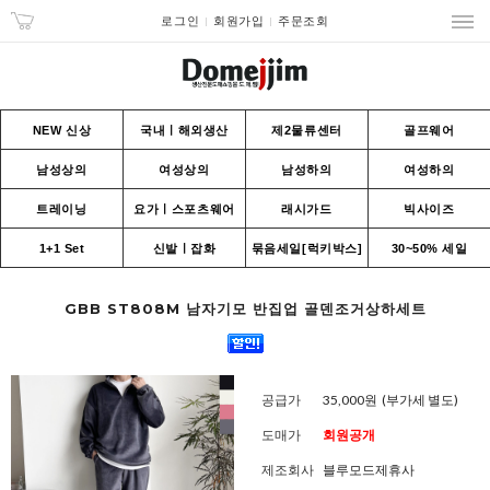
로그인
회원가입
주문조회
NEW 신상
국내ㅣ해외생산
제2물류센터
골프웨어
남성상의
여성상의
남성하의
여성하의
트레이닝
요가ㅣ스포츠웨어
래시가드
빅사이즈
1+1 Set
신발ㅣ잡화
묶음세일[럭키박스]
30~50% 세일
GBB ST808M 남자기모 반집업 골덴조거상하세트
공급가
35,000원
(부가세 별도)
도매가
회원공개
제조회사
블루모드제휴사