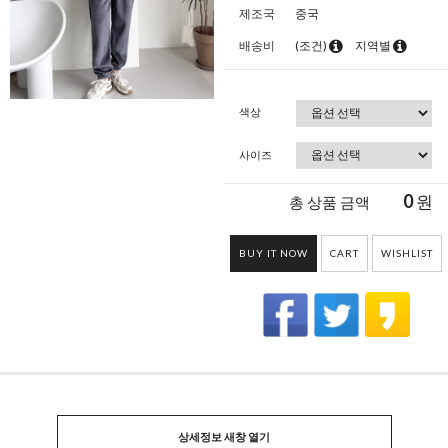
제조국
중국
배송비
(조건)
지역별
색상
사이즈
0
원
총 상품 금액
BUY IT NOW
CART
WISHLIST
상세정보 새창 열기