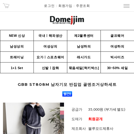
로그인
회원가입
주문조회
NEW 신상
국내ㅣ해외생산
제2물류센터
골프웨어
남성상의
여성상의
남성하의
여성하의
트레이닝
요가ㅣ스포츠웨어
래시가드
빅사이즈
1+1 Set
신발ㅣ잡화
묶음세일[럭키박스]
30~50% 세일
GBB ST808M 남자기모 반집업 골덴조거상하세트
공급가
35,000원
(부가세 별도)
도매가
회원공개
제조회사
블루모드제휴사