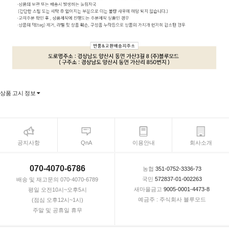
상품 고시 정보
공지사항
QnA
이용안내
회사소개
070-4070-6786
농협
351-0752-3336-73
국민
572837-01-002263
배송 및 재고문의 070-4070-6789
새마을금고
9005-0001-4473-8
평일 오전10시~오후5시
예금주 : 주식회사 블루모드
(점심 오후12시~1시)
주말 및 공휴일 휴무