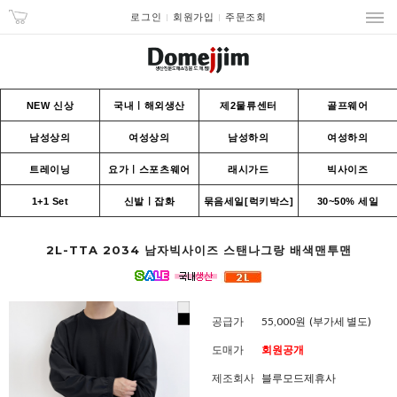
로그인
회원가입
주문조회
NEW 신상
국내ㅣ해외생산
제2물류센터
골프웨어
남성상의
여성상의
남성하의
여성하의
트레이닝
요가ㅣ스포츠웨어
래시가드
빅사이즈
1+1 Set
신발ㅣ잡화
묶음세일[럭키박스]
30~50% 세일
2L-TTA 2034 남자빅사이즈 스탠나그랑 배색맨투맨
공급가
55,000원
(부가세 별도)
도매가
회원공개
제조회사
블루모드제휴사