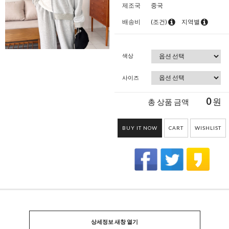
제조국
중국
배송비
(조건)
지역별
색상
사이즈
0
원
총 상품 금액
BUY IT NOW
CART
WISHLIST
상세정보 새창 열기