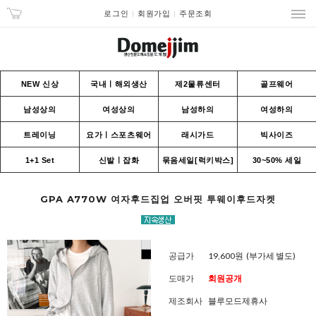
로그인
회원가입
주문조회
NEW 신상
국내ㅣ해외생산
제2물류센터
골프웨어
남성상의
여성상의
남성하의
여성하의
트레이닝
요가ㅣ스포츠웨어
래시가드
빅사이즈
1+1 Set
신발ㅣ잡화
묶음세일[럭키박스]
30~50% 세일
GPA A770W 여자후드집업 오버핏 투웨이후드자켓
공급가
19,600원
(부가세 별도)
도매가
회원공개
제조회사
블루모드제휴사