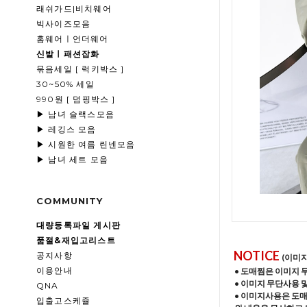
래쉬가드|비치웨어
빅사이즈모음
홈웨어ㅣ언더웨어
신발ㅣ패션잡화
묶음세일 [ 럭키박스 ]
30~50% 세일
990원 [ 덤핑박스 ]
▶ 남녀 슬랙스모음
▶ 레깅스 모음
▶ 시원한 여름 린넨모음
▶ 남녀 세트 모음
COMMUNITY
대량등록파일 게시판
품절&재입고리스트
NOTICE
공지사항
(이미
이용안내
• 도매찜은 이미지 
• 이미지 무단사용 
QNA
• 이미지사용은 도
입출고스케쥴