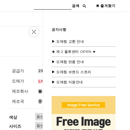
검색
즐겨찾기
공지사항
▶ 도매찜 교환 안내
★ 제 2 물류센터 OPEN ★
▶ 도매찜 반품 안내
공급가
23,600원
(부가세별도)
▶ 도매찜 브랜드 스토리
도매가
▶ 도매찜 이용안내
제조회사
블루모드제휴사
제조국
중국
색상
사이즈