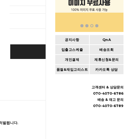
총 상품 
공지사항
QnA
입출고스케쥴
배송조회
BUY IT NOW
개인결제
제휴신청&문의
Cart
|
Wishlist
품절&재입고리스트
카카오톡 상담
고객센터 & 상담문의
070-4070-6786
배송 & 재고 문의
070-4070-6789
처벌됩니다.