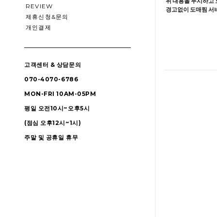
위 내용을 무시하고 
REVIEW
경고없이 도매찜 서비
제휴신청&문의
개인결제
고객센터 & 상담문의
070-4070-6786
MON-FRI 10AM-05PM
평일 오전10시~오후5시
(점심 오후12시~1시)
주말 및 공휴일 휴무