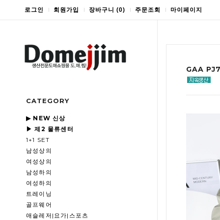
로그인
회원가입
장바구니
(
0
)
주문조회
마이페이지
GAA P
CATEGORY
▶ NEW 신상
▶ 제2 물류센터
1+1 SET
남성상의
여성상의
남성하의
여성하의
트레이닝
골프웨어
애슬레저|요가|스포츠