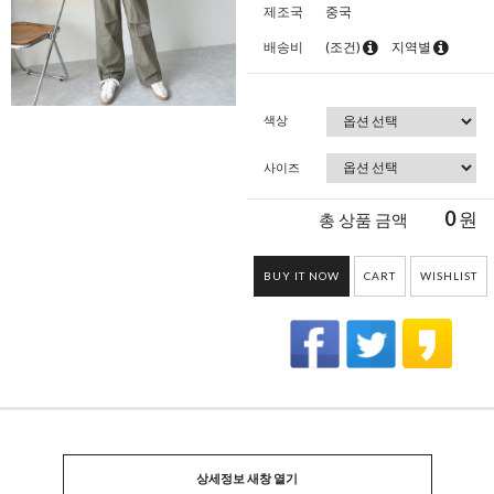
제조국
중국
배송비
(조건)
지역별
색상
사이즈
0
원
총 상품 금액
BUY IT NOW
CART
WISHLIST
상세정보 새창 열기