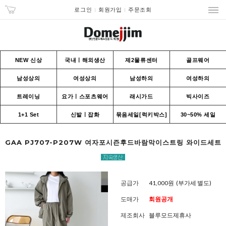
로그인
회원가입
주문조회
NEW 신상
국내ㅣ해외생산
제2물류센터
골프웨어
남성상의
여성상의
남성하의
여성하의
트레이닝
요가ㅣ스포츠웨어
래시가드
빅사이즈
1+1 Set
신발ㅣ잡화
묶음세일[럭키박스]
30~50% 세일
GAA PJ707-P207W 여자포시즌후드바람막이스트링 와이드세트
공급가
41,000원
(부가세 별도)
도매가
회원공개
제조회사
블루모드제휴사