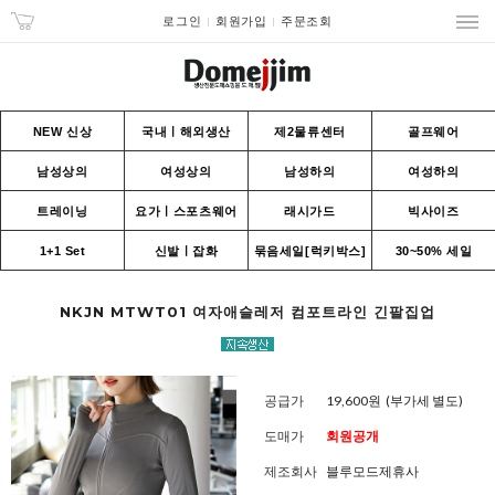
로그인
회원가입
주문조회
NEW 신상
국내ㅣ해외생산
제2물류센터
골프웨어
남성상의
여성상의
남성하의
여성하의
트레이닝
요가ㅣ스포츠웨어
래시가드
빅사이즈
1+1 Set
신발ㅣ잡화
묶음세일[럭키박스]
30~50% 세일
NKJN MTWT01 여자애슬레저 컴포트라인 긴팔집업
공급가
19,600원
(부가세 별도)
도매가
회원공개
제조회사
블루모드제휴사