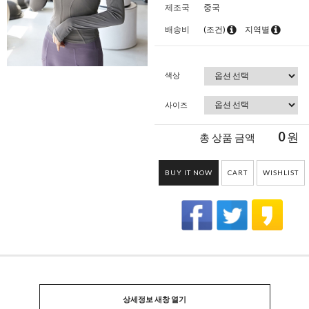
제조국
중국
배송비
(조건)
지역별
색상
사이즈
0
원
총 상품 금액
BUY IT NOW
CART
WISHLIST
상세정보 새창 열기