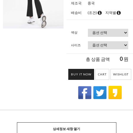
제조국
중국
배송비
(조건)
지역별
색상
사이즈
0
원
총 상품 금액
BUY IT NOW
CART
WISHLIST
상세정보 새창 열기