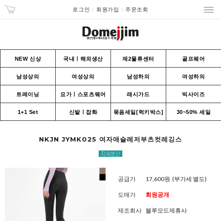
로그인
회원가입
주문조회
NEW 신상
국내ㅣ해외생산
제2물류센터
골프웨어
남성상의
여성상의
남성하의
여성하의
트레이닝
요가ㅣ스포츠웨어
래시가드
빅사이즈
1+1 Set
신발ㅣ잡화
묶음세일[럭키박스]
30~50% 세일
NKJN JYMK025 여자애슬레저부츠컷레깅스
공급가
17,600원
(부가세 별도)
도매가
회원공개
제조회사
블루모드제휴사