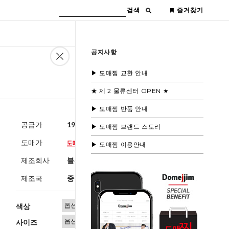
검색
즐겨찾기
공지사항
▶ 도매찜 교환 안내
★ 제 2 물류센터 OPEN ★
▶ 도매찜 반품 안내
공급가
19,600원
(부가세별도)
▶ 도매찜 브랜드 스토리
도매가
▶ 도매찜 이용안내
제조회사
블루모드제휴사
제조국
중국
색상
사이즈