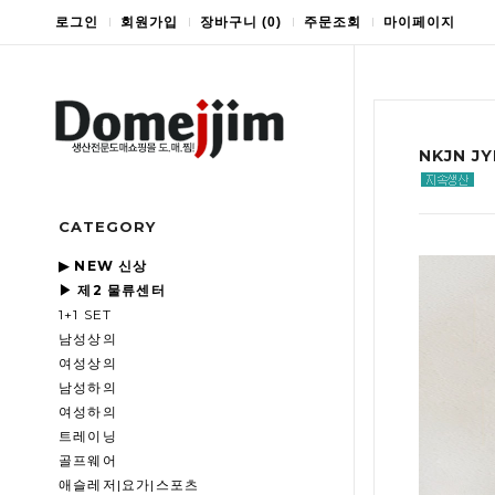
로그인
회원가입
장바구니
(
0
)
주문조회
마이페이지
NKJN 
CATEGORY
▶ NEW 신상
▶ 제2 물류센터
1+1 SET
남성상의
여성상의
남성하의
여성하의
트레이닝
골프웨어
애슬레저|요가|스포츠