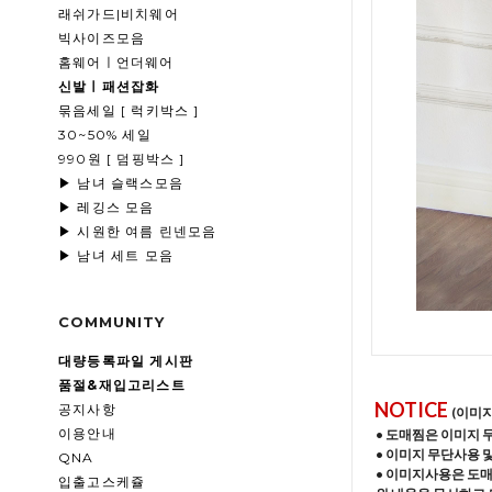
래쉬가드|비치웨어
빅사이즈모음
홈웨어ㅣ언더웨어
신발ㅣ패션잡화
묶음세일 [ 럭키박스 ]
30~50% 세일
990원 [ 덤핑박스 ]
▶ 남녀 슬랙스모음
▶ 레깅스 모음
▶ 시원한 여름 린넨모음
▶ 남녀 세트 모음
COMMUNITY
대량등록파일 게시판
품절&재입고리스트
NOTICE
공지사항
(이미
이용안내
• 도매찜은 이미지 
• 이미지 무단사용 
QNA
• 이미지사용은 도
입출고스케쥴