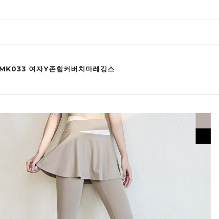
JYMK033 여자Y존힙커버치마레깅스