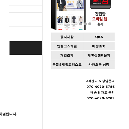
총 상품 
공지사항
QnA
입출고스케쥴
배송조회
BUY IT NOW
개인결제
제휴신청&문의
Cart
|
Wishlist
품절&재입고리스트
카카오톡 상담
고객센터 & 상담문의
070-4070-6786
배송 & 재고 문의
070-4070-6789
처벌됩니다.