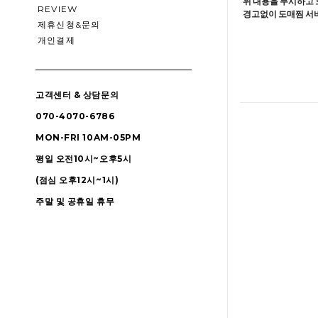
위 내용을 무시하고 
REVIEW
경고없이 도매찜 서비
제휴신청&문의
개인결제
고객센터 & 상담문의
070-4070-6786
MON-FRI 10AM-05PM
평일 오전10시~오후5시
(점심 오후12시~1시)
주말 및 공휴일 휴무