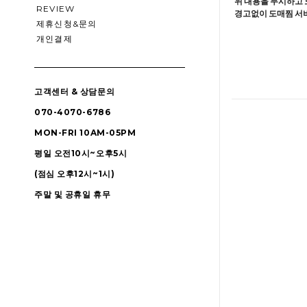
위 내용을 무시하고 
REVIEW
경고없이 도매찜 서비
제휴신청&문의
개인결제
고객센터 & 상담문의
070-4070-6786
MON-FRI 10AM-05PM
평일 오전10시~오후5시
(점심 오후12시~1시)
주말 및 공휴일 휴무