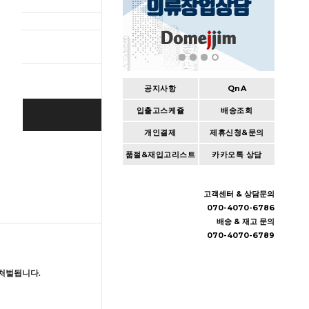
총 상품 
공지사항
QnA
입출고스케쥴
배송조회
BUY IT NOW
개인결제
제휴신청&문의
Cart
|
Wishlist
품절&재입고리스트
카카오톡 상담
고객센터 & 상담문의
070-4070-6786
배송 & 재고 문의
070-4070-6789
처벌됩니다.