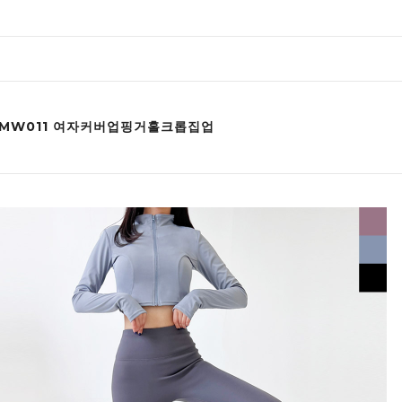
JYMW011 여자커버업핑거홀크롭집업