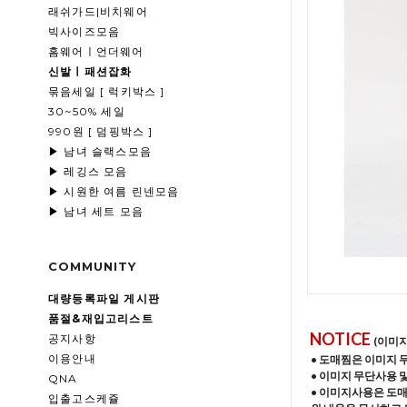
래쉬가드|비치웨어
빅사이즈모음
홈웨어ㅣ언더웨어
신발ㅣ패션잡화
묶음세일 [ 럭키박스 ]
30~50% 세일
990원 [ 덤핑박스 ]
▶ 남녀 슬랙스모음
▶ 레깅스 모음
▶ 시원한 여름 린넨모음
▶ 남녀 세트 모음
COMMUNITY
대량등록파일 게시판
품절&재입고리스트
NOTICE
공지사항
(이미
이용안내
• 도매찜은 이미지 
• 이미지 무단사용 
QNA
• 이미지사용은 도
입출고스케쥴