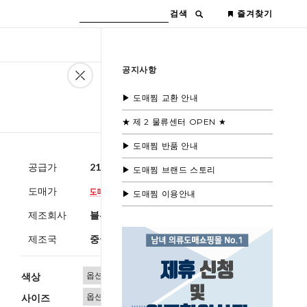
검색
즐겨찾기
공지사항
▶ 도매찜 교환 안내
★ 제 2 물류센터 OPEN ★
▶ 도매찜 반품 안내
공급가
21,600원
(부가세별도)
▶ 도매찜 브랜드 스토리
도매가
▶ 도매찜 이용안내
제조회사
블루모드제휴사
제조국
중국
색상
사이즈