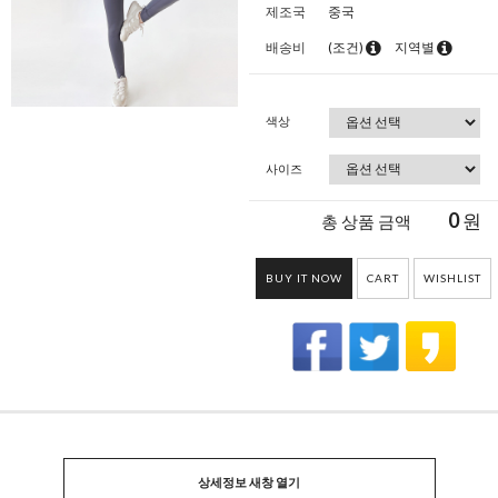
제조국
중국
배송비
(조건)
지역별
색상
사이즈
0
원
총 상품 금액
BUY IT NOW
CART
WISHLIST
상세정보 새창 열기