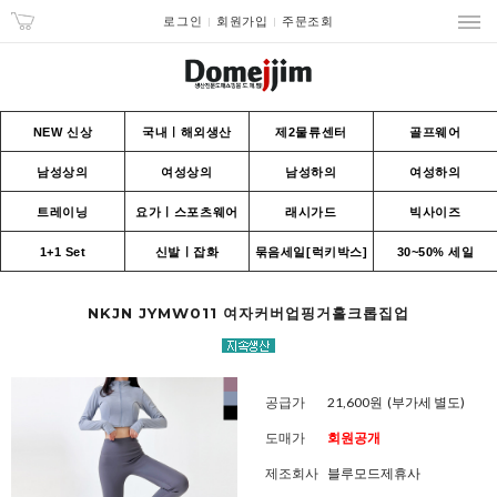
로그인
회원가입
주문조회
NEW 신상
국내ㅣ해외생산
제2물류센터
골프웨어
남성상의
여성상의
남성하의
여성하의
트레이닝
요가ㅣ스포츠웨어
래시가드
빅사이즈
1+1 Set
신발ㅣ잡화
묶음세일[럭키박스]
30~50% 세일
NKJN JYMW011 여자커버업핑거홀크롭집업
공급가
21,600원
(부가세 별도)
도매가
회원공개
제조회사
블루모드제휴사