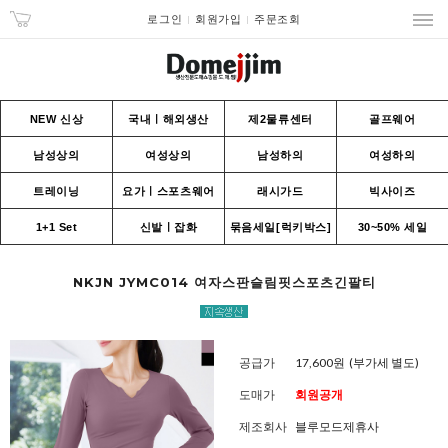
로그인
회원가입
주문조회
NEW 신상
국내ㅣ해외생산
제2물류센터
골프웨어
남성상의
여성상의
남성하의
여성하의
트레이닝
요가ㅣ스포츠웨어
래시가드
빅사이즈
1+1 Set
신발ㅣ잡화
묶음세일[럭키박스]
30~50% 세일
NKJN JYMC014 여자스판슬림핏스포츠긴팔티
공급가
17,600원
(부가세 별도)
도매가
회원공개
제조회사
블루모드제휴사