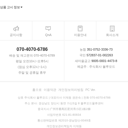
상품 고시 정보
공지사항
QnA
이용안내
회사소개
070-4070-6786
농협
351-0752-3336-73
국민
572837-01-002263
배송 및 재고문의 070-4070-6789
새마을금고
9005-0001-4473-8
평일 오전10시~오후5시
예금주 : 주식회사 블루모드
(점심 오후12시~1시)
주말 및 공휴일 휴무
홈으로
이용약관
개인정보처리방침
PC Ver.
상호 주식회사 블루모드 | 대표이사 이재동 권은숙 | 전화 070-4070-6786
주소 본사: 경상남도 양산시 동면 가산3길 8 블루모드물류센터
중국지사:广州市番禺区星河湾小区1栋2梯
사업자번호 621-81-80834
통신판매업번호 제2010-경남양산-0049호
개인정보관리책임자 이재동