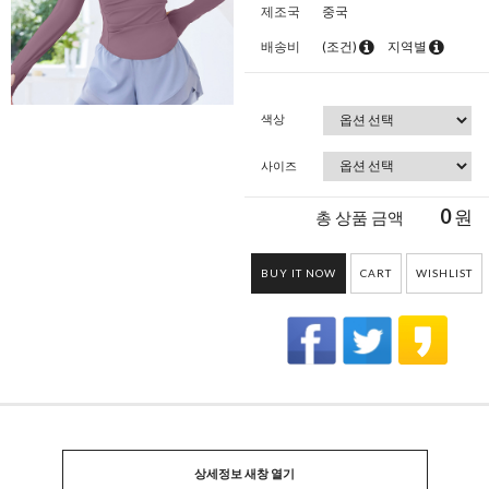
제조국
중국
배송비
(조건)
지역별
색상
사이즈
0
원
총 상품 금액
BUY IT NOW
CART
WISHLIST
상세정보 새창 열기