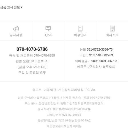
상품 고시 정보
공지사항
QnA
이용안내
회사소개
070-4070-6786
농협
351-0752-3336-73
국민
572837-01-002263
배송 및 재고문의 070-4070-6789
새마을금고
9005-0001-4473-8
평일 오전10시~오후5시
예금주 : 주식회사 블루모드
(점심 오후12시~1시)
주말 및 공휴일 휴무
홈으로
이용약관
개인정보처리방침
PC Ver.
상호 주식회사 블루모드 | 대표이사 이재동 권은숙 | 전화 070-4070-6786
주소 본사: 경상남도 양산시 동면 가산3길 8 블루모드물류센터
중국지사:广州市番禺区星河湾小区1栋2梯
사업자번호 621-81-80834
통신판매업번호 제2010-경남양산-0049호
개인정보관리책임자 이재동