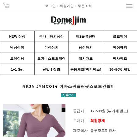
로그인
회원가입
주문조회
NEW 신상
국내ㅣ해외생산
제2물류센터
골프웨어
남성상의
여성상의
남성하의
여성하의
트레이닝
요가ㅣ스포츠웨어
래시가드
빅사이즈
1+1 Set
신발ㅣ잡화
묶음세일[럭키박스]
30~50% 세일
NKJN JYMC014 여자스판슬림핏스포츠긴팔티
공급가
17,600원
(부가세 별도)
도매가
회원공개
제조회사
블루모드제휴사