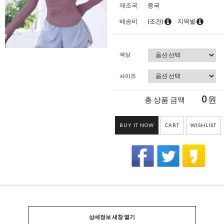
제조국
중국
배송비
(조건)
지역별
색상
사이즈
0
원
총 상품 금액
BUY IT NOW
CART
WISHLIST
상세정보 새창 열기