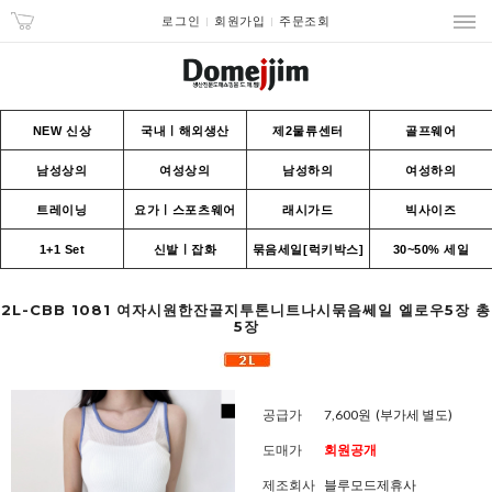
로그인
회원가입
주문조회
NEW 신상
국내ㅣ해외생산
제2물류센터
골프웨어
남성상의
여성상의
남성하의
여성하의
트레이닝
요가ㅣ스포츠웨어
래시가드
빅사이즈
1+1 Set
신발ㅣ잡화
묶음세일[럭키박스]
30~50% 세일
2L-CBB 1081 여자시원한잔골지투톤니트나시묶음쎄일 엘로우5장 총
5장
공급가
7,600원
(부가세 별도)
도매가
회원공개
제조회사
블루모드제휴사