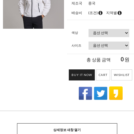
제조국
중국
배송비
(조건)
지역별
색상
사이즈
0
원
총 상품 금액
BUY IT NOW
CART
WISHLIST
상세정보 새창 열기