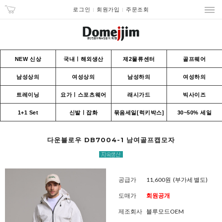
로그인
회원가입
주문조회
NEW 신상
국내ㅣ해외생산
제2물류센터
골프웨어
남성상의
여성상의
남성하의
여성하의
트레이닝
요가ㅣ스포츠웨어
래시가드
빅사이즈
1+1 Set
신발ㅣ잡화
묶음세일[럭키박스]
30~50% 세일
다운블로우 DB7004-1 남여골프캡모자
공급가
11,600원
(부가세 별도)
도매가
회원공개
제조회사
블루모드OEM