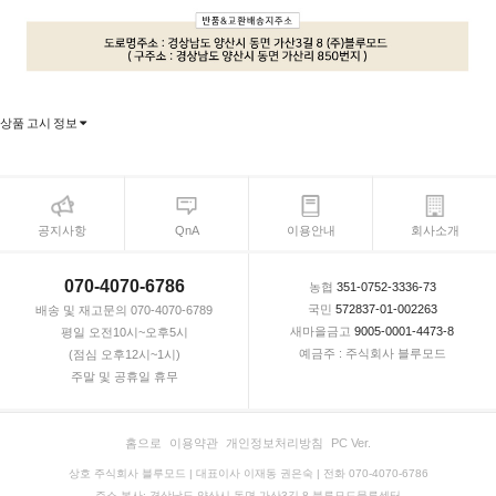
상품 고시 정보
공지사항
QnA
이용안내
회사소개
070-4070-6786
농협
351-0752-3336-73
국민
572837-01-002263
배송 및 재고문의 070-4070-6789
새마을금고
9005-0001-4473-8
평일 오전10시~오후5시
예금주 : 주식회사 블루모드
(점심 오후12시~1시)
주말 및 공휴일 휴무
홈으로
이용약관
개인정보처리방침
PC Ver.
상호 주식회사 블루모드 | 대표이사 이재동 권은숙 | 전화 070-4070-6786
주소 본사: 경상남도 양산시 동면 가산3길 8 블루모드물류센터