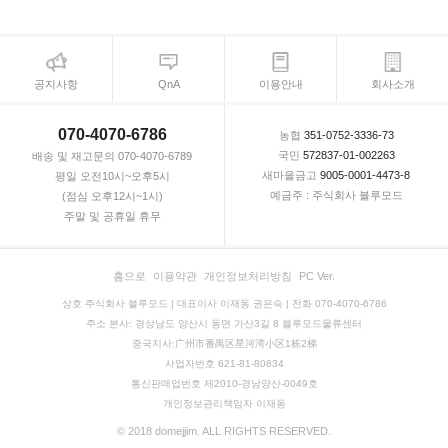
공지사항
QnA
이용안내
회사소개
070-4070-6786
농협
351-0752-3336-73
국민
572837-01-002263
배송 및 재고문의 070-4070-6789
새마을금고
9005-0001-4473-8
평일 오전10시~오후5시
예금주 : 주식회사 블루모드
(점심 오후12시~1시)
주말 및 공휴일 휴무
홈으로
이용약관
개인정보처리방침
PC Ver.
상호 주식회사 블루모드 | 대표이사 이재동 권은숙 | 전화 070-4070-6786
주소 본사: 경상남도 양산시 동면 가산3길 8 블루모드물류센터
중국지사:广州市番禺区星河湾小区1栋2梯
사업자번호 621-81-80834
통신판매업번호 제2010-경남양산-0049호
개인정보관리책임자 이재동
© 2018 domejjim. ALL RIGHTS RESERVED.