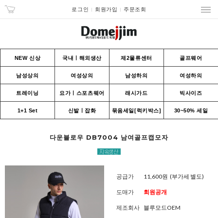
로그인
회원가입
주문조회
NEW 신상
국내ㅣ해외생산
제2물류센터
골프웨어
남성상의
여성상의
남성하의
여성하의
트레이닝
요가ㅣ스포츠웨어
래시가드
빅사이즈
1+1 Set
신발ㅣ잡화
묶음세일[럭키박스]
30~50% 세일
다운블로우 DB7004 남여골프캡모자
공급가
11,600원
(부가세 별도)
도매가
회원공개
제조회사
블루모드OEM