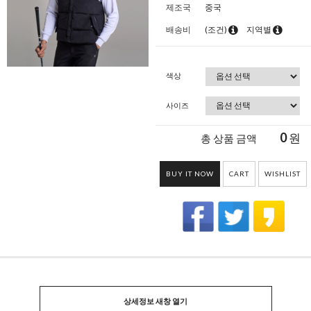
제조국
중국
배송비
(조건)
지역별
색상
사이즈
0
원
총 상품 금액
BUY IT NOW
CART
WISHLIST
상세정보 새창 열기