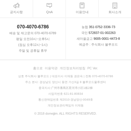
공지사항
QnA
이용안내
회사소개
070-4070-6786
농협
351-0752-3336-73
국민
572837-01-002263
배송 및 재고문의 070-4070-6789
새마을금고
9005-0001-4473-8
평일 오전10시~오후5시
예금주 : 주식회사 블루모드
(점심 오후12시~1시)
주말 및 공휴일 휴무
홈으로
이용약관
개인정보처리방침
PC Ver.
상호 주식회사 블루모드 | 대표이사 이재동 권은숙 | 전화 070-4070-6786
주소 본사: 경상남도 양산시 동면 가산3길 8 블루모드물류센터
중국지사:广州市番禺区星河湾小区1栋2梯
사업자번호 621-81-80834
통신판매업번호 제2010-경남양산-0049호
개인정보관리책임자 이재동
© 2018 domejjim. ALL RIGHTS RESERVED.