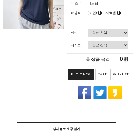
제조국
베트남
배송비
(조건)
지역별
색상
사이즈
0
원
총 상품 금액
BUY IT NOW
CART
WISHLIST
상세정보 새창 열기