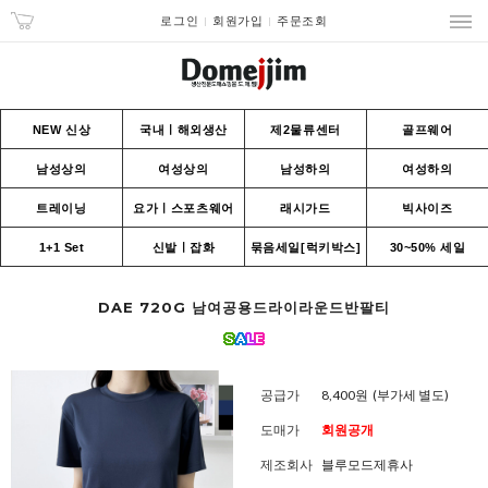
로그인
회원가입
주문조회
NEW 신상
국내ㅣ해외생산
제2물류센터
골프웨어
남성상의
여성상의
남성하의
여성하의
트레이닝
요가ㅣ스포츠웨어
래시가드
빅사이즈
1+1 Set
신발ㅣ잡화
묶음세일[럭키박스]
30~50% 세일
DAE 720G 남여공용드라이라운드반팔티
공급가
8,400원
(부가세 별도)
도매가
회원공개
제조회사
블루모드제휴사