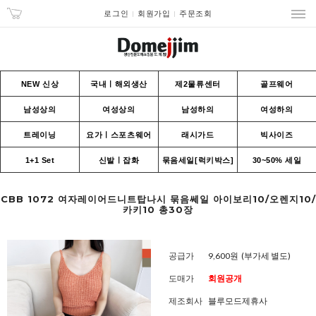
로그인
회원가입
주문조회
NEW 신상
국내ㅣ해외생산
제2물류센터
골프웨어
남성상의
여성상의
남성하의
여성하의
트레이닝
요가ㅣ스포츠웨어
래시가드
빅사이즈
1+1 Set
신발ㅣ잡화
묶음세일[럭키박스]
30~50% 세일
CBB 1072 여자레이어드니트탑나시 묶음쎄일 아이보리10/오렌지10/
카키10 총30장
공급가
9,600원
(부가세 별도)
도매가
회원공개
제조회사
블루모드제휴사