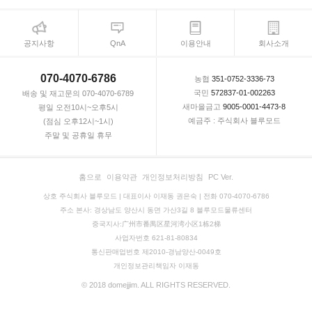
공지사항
QnA
이용안내
회사소개
070-4070-6786
농협
351-0752-3336-73
국민
572837-01-002263
배송 및 재고문의 070-4070-6789
새마을금고
9005-0001-4473-8
평일 오전10시~오후5시
예금주 : 주식회사 블루모드
(점심 오후12시~1시)
주말 및 공휴일 휴무
홈으로
이용약관
개인정보처리방침
PC Ver.
상호 주식회사 블루모드 | 대표이사 이재동 권은숙 | 전화 070-4070-6786
주소 본사: 경상남도 양산시 동면 가산3길 8 블루모드물류센터
중국지사:广州市番禺区星河湾小区1栋2梯
사업자번호 621-81-80834
통신판매업번호 제2010-경남양산-0049호
개인정보관리책임자 이재동
© 2018 domejjim. ALL RIGHTS RESERVED.