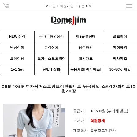
로그인
회원가입
주문조회
NEW 신상
국내ㅣ해외생산
제2물류센터
골프웨어
남성상의
여성상의
남성하의
여성하의
트레이닝
요가ㅣ스포츠웨어
래시가드
빅사이즈
1+1 Set
신발ㅣ잡화
묶음세일[럭키박스]
30~50% 세일
CBB 1059 여자썸머스트링브이반팔니트 묶음쎄일 소라10/화이트10
총20장
공급가
13,600원
(부가세 별도)
도매가
회원공개
제조회사
블루모드제휴사