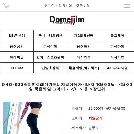
로그인
회원가입
주문조회
NEW 신상
국내ㅣ해외생산
제2물류센터
골프웨어
남성상의
여성상의
남성하의
여성하의
트레이닝
요가ㅣ스포츠웨어
래시가드
빅사이즈
1+1 Set
신발ㅣ잡화
묶음세일[럭키박스]
30~50% 세일
DHO-R3362 여성래쉬가드비치웨어요가긴바지 10500웜=>2500
원 묶음쎄일 그레이S-2/L-5 총 7장단위
공급가
21,000원
(부가세 별도)
도매가
회원공개
제조회사
블루모드