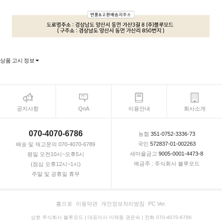
상품 고시 정보
공지사항
QnA
이용안내
회사소개
070-4070-6786
농협
351-0752-3336-73
국민
572837-01-002263
배송 및 재고문의 070-4070-6789
새마을금고
9005-0001-4473-8
평일 오전10시~오후5시
예금주 : 주식회사 블루모드
(점심 오후12시~1시)
주말 및 공휴일 휴무
홈으로
이용약관
개인정보처리방침
PC Ver.
상호 주식회사 블루모드 | 대표이사 이재동 권은숙 | 전화 070-4070-6786