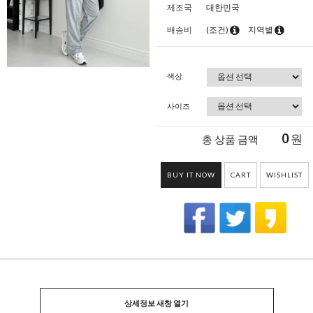
제조국
대한민국
배송비
(조건)
지역별
색상
사이즈
0
원
총 상품 금액
BUY IT NOW
CART
WISHLIST
상세정보 새창 열기