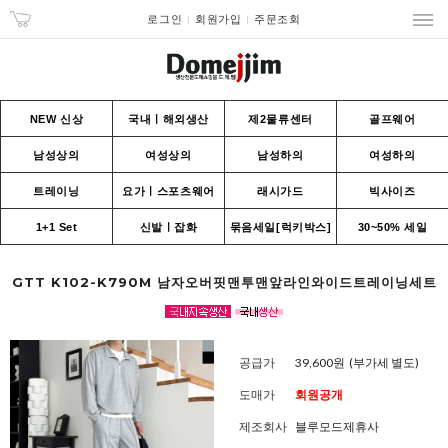
로그인
회원가입
주문조회
NEW 신상
국내ㅣ해외생산
제2물류센터
골프웨어
남성상의
여성상의
남성하의
여성하의
트레이닝
요가ㅣ스포츠웨어
래시가드
빅사이즈
1+1 Set
신발ㅣ잡화
묶음세일[럭키박스]
30~50% 세일
GTT K102-K790M 남자오버핏맨투맨앞라인와이드트레이닝세트
공급가
39,600원
(부가세 별도)
도매가
회원공개
제조회사
블루모드제휴사