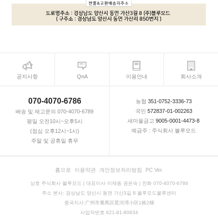
공지사항
QnA
이용안내
회사소개
070-4070-6786
농협
351-0752-3336-73
국민
572837-01-002263
배송 및 재고문의 070-4070-6789
새마을금고
9005-0001-4473-8
평일 오전10시~오후5시
예금주 : 주식회사 블루모드
(점심 오후12시~1시)
주말 및 공휴일 휴무
홈으로
이용약관
개인정보처리방침
PC Ver.
상호 주식회사 블루모드 | 대표이사 이재동 권은숙 | 전화 070-4070-6786
주소 본사: 경상남도 양산시 동면 가산3길 8 블루모드물류센터
중국지사:广州市番禺区星河湾小区1栋2梯
사업자번호 621-81-80834